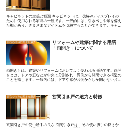
裏は、建物に優雅さと風格を与えます。また、軒裏の空間は、季節の
変化や自然の風景を楽しむことができる場所でもあります。春の桜や
秋の紅葉など、日本の美しい風景を軒裏から眺めることができるので
キャビネットの定義と種類 キャビネットは、収納やディスプレイの
す。 さらに、軒裏は、和風建築の伝統的な技術や知恵が詰まった場
ために使用される家具の一種です。一般的には、引き出しや扉を備え
所でもあります。軒裏の構造や装飾は、職人の技術と美意識が反映さ
た棚があり、さまざまなアイテムを収納することができます。キャビ
れています。和風建築の魅力を引き立てるためには、軒裏のデザイン
ネットは、リビングルームやダイニングルーム、寝室など、さまざま
や素材の選択にもこだわる必要があります。 軒裏は、和風建築の一
な部屋で使用されています。 キャビネットにはさまざまな種類があ
部として、建物の美しさや機能性を高める重要な要素です。その美し
ります。最も一般的なのは、収納用のキャビネットです。これは、衣
い曲線や彫刻、そして自然の風景を楽しむことができる空間は、和風
リフォームや建築に関する用語
部位や名称に関する用語
類、食器、書類など、さまざまなアイテムを整理するために使用され
建築の魅力を存分に引き出してくれます。和風建築に興味がある方
「両開き」について
ます。収納用キャビネットには、引き出しや棚があり、アイテムを整
は、ぜひ軒裏の魅力に注目してみてください。
理するのに便利です。 また、ディスプレイ用のキャビネットも人気
があります。これは、飾り物やコレクションアイテムを展示するため
に使用されます。ガラスの扉や棚があり、アイテムを美しく見せるこ
とができます。ディスプレイ用キャビネットは、リビングルームやダ
両開きとは、建築やリフォームにおいてよく使われる用語です。両開
イニングルームで特によく見られます。 さらに、キャビネットには
きとは、ドアや窓などが中央で分割され、両側から開閉できる構造の
特定の用途に特化したものもあります。例えば、ワインキャビネット
ことを指します。一般的には、ドアや窓が片側からしか開かない片開
は、ワインボトルを保管するために特別に設計されています。ワイン
きと比べて、より広い開口部を確保することができます。 両開きの
ボトルを横に置くことで、ワインの品質を保つことができます。 キ
利点はいくつかあります。まず、通風や採光の面で優れています。両
ャビネットは、収納やディスプレイのために非常に便利な家具です。
開きのドアや窓を開けることで、室内に新鮮な空気を取り入れること
さまざまな種類があり、さまざまな用途に使用することができます。
玄関引き戸の魅力と特徴
部位や名称に関する用語
ができます。また、両開きの窓を開けることで、室内に自然光を取り
部屋のインテリアに合わせて選ぶことで、より美しい空間を作り出す
入れることができます。これにより、室内の明るさや快適さを向上さ
ことができます。キャビネットの魅力と使い方を知ることで、自宅の
せることができます。 さらに、両開きのドアや窓は、出入りや荷物
収納やディスプレイをより効果的に行うことができます。
の運搬などの面でも便利です。片開きのドアや窓では、幅の狭い開口
部からしか出入りできませんが、両開きの場合は、両側から出入りす
ることができます。また、大きな荷物を運ぶ際にも、両開きのドアや
玄関引き戸の使い勝手の良さ 玄関引き戸は、その使い勝手の良さか
窓を利用することで、よりスムーズに移動させることができます。