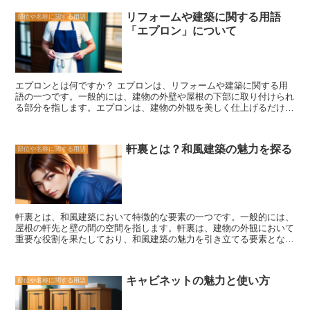
リフォームや建築に関する用語
部位や名称に関する用語
「エプロン」について
エプロンとは何ですか？ エプロンは、リフォームや建築に関する用
語の一つです。一般的には、建物の外壁や屋根の下部に取り付けられ
る部分を指します。エプロンは、建物の外観を美しく仕上げるだけで
なく、建物を保護する役割も果たしています。 エプロンは、さまざ
まな素材で作られることがあります。一般的な素材としては、木材や
金属、コンクリートなどがあります。素材によって、エプロンの見た
軒裏とは？和風建築の魅力を探る
部位や名称に関する用語
目や耐久性が異なるため、使用する場所や目的に合わせて選ぶことが
重要です。 エプロンの主な役割は、建物の基礎部分を保護すること
です。特に、地面からの水や湿気、雨水の侵入を防ぐ役割がありま
す。また、エプロンは建物の外壁や屋根の下部を覆うことで、風や雨
の影響を軽減し、建物の耐久性を高める役割も果たしています。 さ
らに、エプロンは建物の外観を美しく仕上げるための要素でもありま
軒裏とは、和風建築において特徴的な要素の一つです。一般的には、
す。エプロンのデザインや素材を選ぶことで、建物のスタイルや雰囲
屋根の軒先と壁の間の空間を指します。軒裏は、建物の外観において
気を演出することができます。特に、木材を使用したエプロンは、温
重要な役割を果たしており、和風建築の魅力を引き立てる要素となっ
かみのある風合いを与えることができます。 エプロンは、建物のリ
ています。 軒裏の意味は、建物の構造や機能に関わるものです。軒
フォームや新築時に重要な要素となるため、適切な素材やデザインを
裏は、屋根の下にある空間であり、通気や断熱の役割を果たしていま
選ぶことが重要です。また、エプロンのメンテナンスも定期的に行う
す。また、軒裏は、雨水や風の侵入を防ぐ役割も担っています。和風
ことで、建物の保護や美観を維持することができます。 エプロン
キャビネットの魅力と使い方
部位や名称に関する用語
建築では、軒裏を通じて自然の恵みを受けることができるため、快適
は、建物の外観や耐久性を向上させる重要な要素です。建物のリフォ
な居住空間を実現することができます。 軒裏の魅力は、その美しさ
ームや新築時には、エプロンの選択に十分な注意を払い、建物の保護
と機能性にあります。和風建築の特徴である曲線や彫刻が施された軒
と美観を両立させることが大切です。