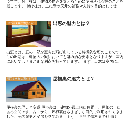
つです。付け柱は、建物の構造を支えるために使用される柱のことを
指します。 付け柱は、主に壁や天井の補強や支持を目的として使用
されます。建物の構造において、柱は重要な役割を果たし、建物全体
の安定性を保つために必要不可欠な要素です。付け柱は、建物の荷重
を受け止め、地震や風などの外部の力に対しても耐えるように設計さ
出窓の魅力とは？
部位や名称に関する用語
れています。 付け柱の素材は、木材や鉄骨などが一般的に使用され
ます。木材は、その柔軟性と耐久性から、多くの場合において適して
います。一方、鉄骨は、その強度と耐久性から、大規模な建物や高層
ビルなどに使用されることがあります。 付け柱の設置には、専門的
な知識と技術が必要です。建築士や構造設計士などの専門家が、建物
の構造計画や設計において付け柱の配置やサイズを決定します。ま
出窓とは、窓の一部が室内に飛び出している特徴的な窓のことです。
た、施工時には、建築現場の職人たちが正確な位置に柱を設置するた
この出窓は、建物の外観においても魅力的な要素となりますが、室内
めに努力します。 付け柱は、建物の安全性や耐久性に直結する重要
においてもさまざまな利点を持っています。 まず、出窓は室内に自
な要素です。適切な設計と施工が行われることで、建物は長期間にわ
然光をたっぷりと取り込むことができます。窓の形状が特殊であるた
たって安定した状態を保つことができます。建築やリフォームを行う
め、光が広範囲に広がり、部屋全体を明るく照らすことができます。
際には、付け柱の役割や重要性を理解し、専門家のアドバイスを受け
これにより、室内の明るさを確保するだけでなく、心地よい雰囲気を
ながら適切な設計と施工を行うことが重要です。
屋根裏の魅力とは？
部位や名称に関する用語
作り出すこともできます。 また、出窓は室内のスペースを有効活用
することができます。窓の外側に座席や棚を設置することで、リラッ
クスした空間や収納スペースとして活用することができます。特に、
狭い部屋や限られたスペースのある場所では、出窓を利用することで
スペースを有効に使うことができます。 さらに、出窓は室内の景観
を豊かにする効果もあります。窓の外に広がる風景や街並みを楽しむ
屋根裏の歴史と変遷 屋根裏は、建物の最上階に位置し、屋根の下に
ことができるだけでなく、出窓に植物を置くことで、自然の緑を取り
ある空間です。古くから、屋根裏はさまざまな目的で利用されてきま
入れることもできます。これにより、室内に自然の一部を感じること
した。その歴史と変遷を見てみましょう。 最初の屋根裏の利用は、
ができ、心地よい空間を演出することができます。 出窓は、室内の
断熱材としての役割でした。昔の建物は断熱性が低く、冬は寒く、夏
明るさやスペースの有効活用、景観の豊かさなど、さまざまな利点を
は暑かったため、屋根裏にはわらや藁などの素材が敷かれ、建物内部
持っています。そのため、住宅やオフィスなど、さまざまな場所で出