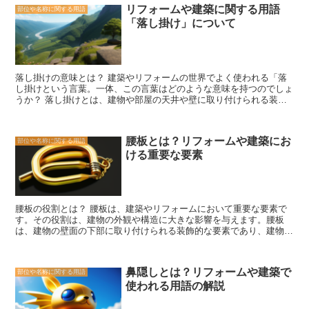
の温度を調節する役割を果たしていました。 また、屋根裏は貯蔵ス
窓が採用されています。出窓を取り入れることで、より快適で魅力的
リフォームや建築に関する用語
部位や名称に関する用語
ペースとしても利用されていました。食料や衣類などの貴重品を保管
な空間を作り出すことができるので、ぜひ活用してみてください。
「落し掛け」について
する場所として、屋根裏は重要な役割を果たしていました。特に、農
村地域では、収穫物や種子を屋根裏に保管しておくことが一般的でし
た。 さらに、屋根裏は住居として利用されることもありました。特
に、人口密集地域では、土地の価値が高く、住居スペースが限られて
いたため、屋根裏を住居として利用することが一般的でした。屋根裏
落し掛けの意味とは？ 建築やリフォームの世界でよく使われる「落
には、寝具や調理器具などが備えられ、人々が生活する場所として機
し掛けという言葉。一体、この言葉はどのような意味を持つのでしょ
能していました。 しかし、現代の建築技術の進歩により、屋根裏の
うか？ 落し掛けとは、建物や部屋の天井や壁に取り付けられる装飾
利用は減少してきました。断熱材や冷暖房システムの進歩により、屋
材や仕上げ材のことを指します。具体的には、クラウンモールディン
根裏の断熱性は向上し、住居としての需要は減少しました。また、貯
グやベースボード、ウォールパネルなどが該当します。これらの材料
蔵スペースとしての需要も、現代の生活スタイルの変化により減少し
は、建物の内装や外装において、美しさや高級感を演出するために使
ています。 しかし、最近では、屋根裏の魅力が再評価されつつあり
腰板とは？リフォームや建築にお
部位や名称に関する用語
用されます。 落し掛けは、建物の仕上げ工程の最後に取り付けられ
ます。屋根裏は、隠れた空間としての魅力や、ユニークなデザインの
ける重要な要素
ることが一般的です。そのため、「落し掛けという言葉が使われるよ
可能性を持っています。また、屋根裏を利用したリノベーションやア
うになったのです。また、落し掛けは、建物のデザインやスタイルに
ートスペースの活用など、新たな利用方法も模索されています。 屋
合わせて選ばれることが多いため、その選び方や取り付け方にも工夫
根裏の歴史と変遷を振り返ると、その利用方法は時代とともに変化し
が必要です。 落し掛けの選び方には、建物のスタイルや用途、予算
てきました。しかし、屋根裏の魅力は今もなお存在し、新たな可能性
などを考慮する必要があります。例えば、クラシックな雰囲気を演出
を秘めています。建築やデザインの世界で、屋根裏の再評価が進むこ
腰板の役割とは？ 腰板は、建築やリフォームにおいて重要な要素で
したい場合には、クラウンモールディングやローズモールディングが
とを期待したいです。
す。その役割は、建物の外観や構造に大きな影響を与えます。腰板
適しています。一方、モダンな雰囲気を出したい場合には、シンプル
は、建物の壁面の下部に取り付けられる装飾的な要素であり、建物の
なデザインのウォールパネルやベースボードがおすすめです。 ま
美しさを引き立てる役割を果たします。 一つの役割は、建物の外観
た、落し掛けの取り付け方も重要です。正確な測定や適切な角度での
を引き締めることです。腰板は、建物の上部と下部を分けるラインを
取り付けが必要です。また、接着剤や釘などを使用して固定する方法
作り出し、建物全体のバランスを取る役割を果たします。また、腰板
や、クリップやフックを使って取り付ける方法など、様々な方法があ
鼻隠しとは？リフォームや建築で
部位や名称に関する用語
にはさまざまなデザインや模様が施されることがあり、建物の個性を
ります。取り付ける場所や材料によって最適な方法を選ぶことが大切
使われる用語の解説
表現する重要な要素となります。 さらに、腰板は建物の構造にも関
です。 落し掛けは、建物の内装や外装において、一見地味な存在で
与しています。腰板は、壁面の下部を補強する役割を果たし、建物の
すが、適切に選ばれ、取り付けられることで、建物全体の印象を大き
耐久性を高める役割を担っています。特に、木造建築では、腰板が壁