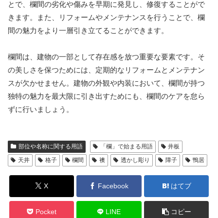
とで、欄間の劣化や傷みを早期に発見し、修復することがで
きます。また、リフォームやメンテナンスを行うことで、欄
間の魅力をより一層引き立てることができます。
欄間は、建物の一部として存在感を放つ重要な要素です。そ
の美しさを保つためには、定期的なリフォームとメンテナン
スが欠かせません。建物の外観や内装において、欄間が持つ
独特の魅力を最大限に引き出すためにも、欄間のケアを怠ら
ずに行いましょう。
部位や名称に関する用語
「欄」で始まる用語
井板
天井
格子
欄間
襖
透かし彫り
障子
鴨居
X
Facebook
はてブ
Pocket
LINE
コピー