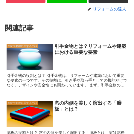
リフォームの達人
関連記事
引手金物とは？リフォームや建築
部位や名称に関する用語
における重要な要素
引手金物の役割とは？ 引手金物は、リフォームや建築において重要
な要素の一つです。その役割は、引き手や取っ手としての機能だけで
なく、デザインや安全性にも関わっています。 まず、引手金物の主
な役割は、ドアや引き戸、引き出しなどの開閉をスムーズにすること
です。引手金物がしっかりと取り付けられていることで、家具や建物
の扉を簡単に開け閉めすることができます。また、引手金物の形状や
窓の内側を美しく演出する「膳
部位や名称に関する用語
材質によって、開閉時の手のかかり具合や操作感も変わってきます。
板」とは？
使いやすい引手金物を選ぶことで、日常の生活がより快適になるでし
ょう。 さらに、引手金物はデザイン面でも重要な役割を果たしてい
ます。引手金物のデザインは、家具や建物の印象を左右する要素の一
つです。シンプルでモダンなデザインの引手金物は、スタイリッシュ
な雰囲気を演出し、インテリアの一部としても美しく映えます。一方
膳板の役割とは？ 窓の内側を美しく演出する「膳板とは、実は窓枠
で、アンティーク調の引手金物は、クラシックな雰囲気を醸し出し、