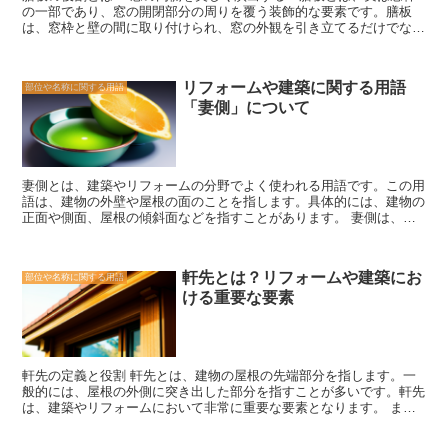
の一部であり、窓の開閉部分の周りを覆う装飾的な要素です。膳板
レトロな空間を演出することができます。引手金物のデザインは、建
は、窓枠と壁の間に取り付けられ、窓の外観を引き立てるだけでな
物や家具のコンセプトに合わせて選ぶことが重要です。 さらに、引
く、機能的な役割も果たしています。 まず、膳板は窓枠と壁の隙間
手金物は安全性にも関わっています。しっかりと取り付けられた引手
を隠す役割を果たしています。窓枠と壁の接合部分は、見た目がスッ
金物は、扉や引き戸が正しく閉まることを保証します。特に、防犯面
キリしないだけでなく、風や雨水の侵入を防ぐためにも注意が必要で
では重要な役割を果たしています。適切な引手金物を選ぶことで、不
リフォームや建築に関する用語
部位や名称に関する用語
す。膳板は、この隙間を覆い隠すことで、窓周りの美しさを保ちなが
正侵入や盗難などのリスクを軽減することができます。 引手金物
「妻側」について
ら、外部からの不快な要素を遮断します。 また、膳板は窓の断熱性
は、リフォームや建築において見逃せない要素です。その役割は、開
能を向上させる役割も果たしています。窓枠と壁の隙間からの熱の逃
閉のスムーズさ、デザインの美しさ、安全性の確保など多岐にわたり
げを防ぐことで、室内の温度を安定させる効果があります。特に冬場
ます。引手金物を選ぶ際には、機能性だけでなく、デザインや安全性
には、膳板が窓枠と壁の間をしっかりと覆うことで、冷気の侵入を防
にも注意を払いましょう。
ぎ、暖房効果を高めることができます。 さらに、膳板は窓の音響性
妻側とは、建築やリフォームの分野でよく使われる用語です。この用
能を向上させる役割も果たしています。窓枠と壁の隙間からの騒音の
語は、建物の外壁や屋根の面のことを指します。具体的には、建物の
侵入を防ぐことで、室内の静寂さを保つことができます。特に都市部
正面や側面、屋根の傾斜面などを指すことがあります。 妻側は、建
や交通量の多い場所に住んでいる場合、膳板は外部の騒音を遮断する
物の外観やデザインにおいて重要な要素となります。建物の妻側に
ために重要な役割を果たします。 膳板は、窓の内側を美しく演出す
は、窓やドア、壁面の装飾などが配置されることが多く、建物の印象
るだけでなく、機能的な役割も果たしています。窓枠と壁の隙間を隠
を左右する役割を果たしています。また、妻側の形状や傾斜角度は、
し、断熱性能や音響性能を向上させることで、快適な室内環境を実現
軒先とは？リフォームや建築にお
部位や名称に関する用語
建物の構造や耐久性にも影響を与えます。 妻側の設計やリフォーム
します。膳板の選び方や取り付け方には注意が必要ですが、正しく使
ける重要な要素
においては、建物の用途や周囲の環境に合わせて慎重に考慮する必要
うことで窓周りの魅力を引き立てることができます。
があります。例えば、住宅の場合は、日当たりや風通しを考慮して妻
側の配置を決定することが重要です。また、商業施設やオフィスビル
の場合は、妻側のデザインが集客力やブランドイメージに直結するた
め、より注意が必要です。 妻側のリフォームを考える際には、建物
軒先の定義と役割 軒先とは、建物の屋根の先端部分を指します。一
の外観だけでなく、断熱性や防水性などの機能面も考慮することが重
般的には、屋根の外側に突き出した部分を指すことが多いです。軒先
要です。また、妻側の素材や色合いも、建物のスタイルや周囲の景観
は、建築やリフォームにおいて非常に重要な要素となります。 ま
に合わせて選ぶ必要があります。 妻側は、建物の顔とも言える重要
ず、軒先の役割としては、雨水や日光から建物を守ることが挙げられ
な要素です。建築やリフォームの際には、妻側の設計やデザインに十
ます。軒先がない場合、雨水が壁や窓に直接当たり、建物の劣化や浸
分な注意を払い、建物の魅力を引き出すことが求められます。