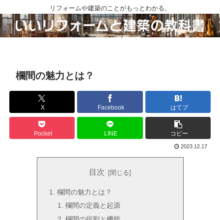
リフォームや建築のことがもっとわかる。
欄間の魅力とは？
X
Facebook
はてブ
Pocket
LINE
コピー
2023.12.17
目次
欄間の魅力とは？
欄間の定義と起源
欄間の役割と機能