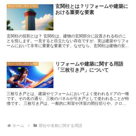
水の原因となります。また、日光が直接建物に当たることで、室内の
玄関柱とは？リフォームや建築に
部位や名称に関する用語
温度上昇や色あせなどの問題が生じます。軒先は、これらの問題を防
おける重要な要素
ぐ役割を果たしています。 さらに、軒先は建物の外観にも大きく影
響を与えます。軒先の形状やデザインは、建物のスタイルや雰囲気を
決定する要素となります。例えば、伝統的な和風の建物では、軒先が
広く張り出していることが特徴的です。一方、現代的な洋風の建物で
は、軒先がシンプルでスマートなデザインとなっています。 また、
玄関柱の役割とは？ 玄関柱は、建物の玄関部分に設置される柱のこ
軒先は建物の周囲の環境にも配慮する必要があります。例えば、道路
とを指します。一見すると目立たない存在ですが、実は建築やリフォ
からの距離や隣地との関係などを考慮して、適切な軒先の長さを設定
ームにおいて非常に重要な要素です。なぜなら、玄関柱は建物の安定
する必要があります。また、風や日照などの自然条件にも配慮し、軒
性や美しさに大きく関わっているからです。 まず、玄関柱は建物の
先の形状や角度を調整することが重要です。 軒先は、建物の保護や
安定性を保つ役割を果たしています。建物の重みや風圧などによる負
外観の演出だけでなく、快適な居住環境を作るためにも重要な要素で
荷を受け止め、地震や台風などの自然災害にも耐える強度が求められ
す。適切な軒先の設計やメンテナンスを行うことで、建物の寿命を延
リフォームや建築に関する用語
部位や名称に関する用語
ます。また、玄関柱は建物の基礎と連結されており、建物全体の安定
ばし、快適な住まいを実現することができます。
「三枚引き戸」について
性にも影響を与えます。そのため、適切な素材や設計が必要とされま
す。 さらに、玄関柱は建物の美しさを演出する役割も担っていま
す。玄関は建物の顔とも言える場所であり、訪れる人に最初に印象を
与える重要なスペースです。玄関柱のデザインや素材は、建物全体の
イメージやスタイルに合わせて選ばれることが多いです。木材や石材
三枚引き戸とは、建築やリフォームにおいてよく使われるドアの一種
などの自然素材を使用することで、温かみや風格を演出することも可
です。その名の通り、三枚のパネルが引き戸として使われることが特
能です。 また、玄関柱はセキュリティ面でも重要な役割を果たして
徴です。 三枚引き戸は、一般的に和室や洋室の間仕切りや、クロー
います。玄関は家の出入り口であり、セキュリティの要となる場所で
ゼットの扉として使用されます。その理由は、スペースの節約と使い
す。玄関柱にはドアや窓の取り付けや防犯対策のための装置の設置な
勝手の良さにあります。一般的な引き戸は、二枚のパネルがスライド
ど、セキュリティ面での配慮が求められます。 玄関柱は建物の安定
する仕組みですが、三枚引き戸は中央に一枚のパネルが追加されてい
性、美しさ、セキュリティに大きく関わる重要な要素です。建築やリ
ます。この追加されたパネルによって、開口部を広くすることができ
フォームを行う際には、玄関柱の選定や設計にも注意を払う必要があ
ホーム
部位や名称に関する用語
ます。 また、三枚引き戸はデザインの自由度が高いという利点もあ
ります。適切な素材やデザインを選ぶことで、建物全体の印象を高め
ります。パネルの素材や色、デザインを自由に選ぶことができるた
ることができます。また、安全性やセキュリティ面にも配慮し、快適