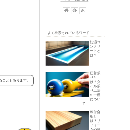
よく検索されているワード
防湿コ
ンクリ
ートと
は？
圧着張
りと
ることもあります。
は？タ
イル張
り工法
の一種
につい
て
練付合
板と
は？リ
フォー
ムや建