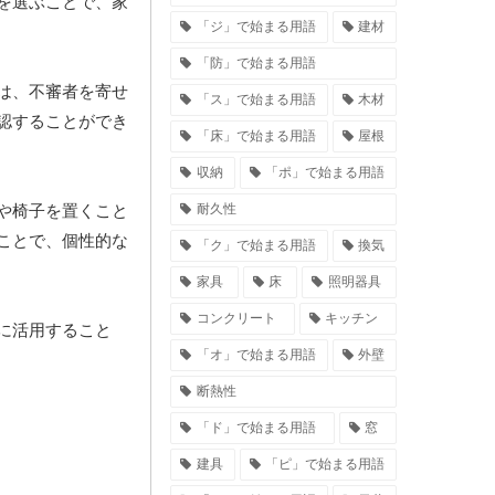
を選ぶことで、家
「ジ」で始まる用語
建材
「防」で始まる用語
は、不審者を寄せ
「ス」で始まる用語
木材
認することができ
「床」で始まる用語
屋根
収納
「ポ」で始まる用語
耐久性
や椅子を置くこと
ことで、個性的な
「ク」で始まる用語
換気
家具
床
照明器具
コンクリート
キッチン
に活用すること
「オ」で始まる用語
外壁
断熱性
「ド」で始まる用語
窓
建具
「ピ」で始まる用語