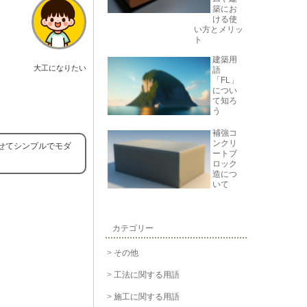
築にお
ける使
い方とメリッ
ト
建築用
大工になりたい
語
「FL」
につい
て知ろ
う
補強コ
ンクリ
せてシンプルでモダ
ートブ
ロック
造につ
いて
カテゴリー
その他
工法に関する用語
施工に関する用語