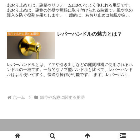
また、広縁は建物の外部と内部を繋ぐだけでなく、人々との交流の場
あおり止めとは、建築やリフォームにおいてよく使われる用語です。
としても利用されます。広縁には家族や友人と集まり、お茶を飲んだ
あおり止めは、建物の外壁や屋根に取り付けられる装置で、風や水の
り、お酒を楽しんだりすることがあります。広縁は、人々がくつろ
浸入を防ぐ役割を果たします。 一般的に、あおり止めは強風や台風
ぎ、コミュニケーションを取るためのスペースとして重要な役割を果
などの自然災害から建物を守るために使用されます。強風が建物に当
たしているのです。 広縁は、和風建築の特徴的な要素の一つであ
たると、風圧が生じ、建物の外壁や屋根に負荷がかかります。この負
り、日本の伝統文化を体現しています。その美しい景色や風情は、多
荷が大きくなると、建物の構造に損傷を与える可能性があります。あ
くの人々に魅力を与えています。広縁がある建物は、リラックスした
レバーハンドルの魅力とは？
部位や名称に関する用語
おり止めは、風圧を分散させることで、建物にかかる負荷を軽減し、
雰囲気を醸し出し、心地よい空間を提供してくれます。和風建築や広
構造の安定性を保つ役割を果たします。 また、あおり止めは雨水の
縁の魅力を知ることで、より深く日本の文化に触れることができるで
浸入を防ぐためにも重要です。強風が建物に当たると、風と一緒に雨
しょう。
水も建物に吹き込まれることがあります。あおり止めは、風と雨水の
侵入を防ぐために、建物の外壁や屋根に取り付けられます。これによ
り、建物内部の損傷やカビの発生を防ぐことができます。 あおり止
レバーハンドルとは、ドアや引き出しなどの開閉機構に使用されるハ
めは、さまざまな形状や材料で提供されています。一般的なものに
ンドルの一種です。一般的なノブ型ハンドルと比べて、レバーハンド
は、金属製のフックやバー、プラスチック製のフィンなどがありま
ルはより使いやすく、快適な操作が可能です。 まず、レバーハンド
す。これらの装置は、建物の外観にも配慮しながら、効果的に風や水
ルの魅力の一つは、その操作性です。ノブ型ハンドルは回転させる必
の浸入を防ぐことができます。 建築やリフォームを行う際には、あ
要がありますが、レバーハンドルは上下に動かすだけで開閉ができま
おり止めの適切な設置が重要です。建物の耐久性や安全性を確保する
す。特に、手がふさがっている場合や力が入りにくい場合でも、簡単
ために、専門家のアドバイスを受けることをおすすめします。あおり
に開閉することができます。また、子供や高齢者など、力の弱い人で
止めは、見えない部分に取り付けられることが多いため、専門知識や
ホーム
部位や名称に関する用語
も扱いやすいという利点もあります。 さらに、レバーハンドルはデ
経験が必要です。適切な設置が行われることで、建物の寿命を延ば
ザイン性にも優れています。ノブ型ハンドルはシンプルな形状が多い
し、快適な住環境を実現することができます。
ですが、レバーハンドルは曲線や角度がついたデザインが多く、イン
テリアにアクセントを加えることができます。また、素材や色のバリ
エーションも豊富で、自分の好みや部屋の雰囲気に合わせて選ぶこと
ができます。 さらに、レバーハンドルは安全性にも配慮されていま
す。例えば、火災などの緊急時には、ドアを素早く開ける必要があり
ます。レバーハンドルは一瞬で開閉できるため、緊急時の避難に役立
© 2023 いいリフォームと建築の教科書.
ちます。また、子供のいたずらや誤操作による事故を防ぐために、一