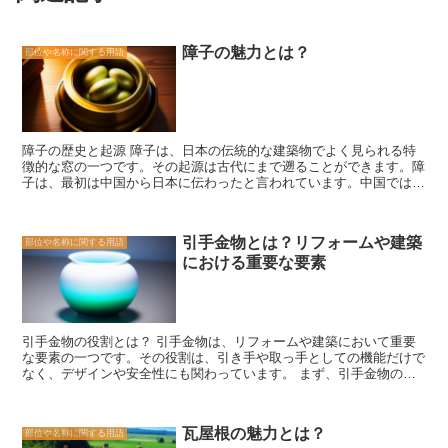
障子の魅力とは？
部位や名称に関する用語
障子の歴史と起源 障子は、日本の伝統的な建築物でよく見られる特
徴的な窓の一つです。その起源は古代にまで遡ることができます。障
子は、最初は中国から日本に伝わったと言われています。中国では、
障子は貴族の間で使用され、美しい絵や文字が描かれたものが一般的
でした。 日本において、障子は奈良時代に導入されました。当時の
障子は、竹や木の枠に和紙を張り、縦横に交差する木の格子で補強さ
引手金物とは？リフォームや建築
部位や名称に関する用語
れていました。これにより、光を通しながらもプライバシーを保つこ
における重要な要素
とができました。 障子は、平安時代になると一般的な建築物にも使
用されるようになりました。特に、寺院や貴族の邸宅では、障子が重
要な役割を果たしました。障子は、風通しを良くし、室内の空気を循
環させる効果がありました。また、和紙の透明感が、室内に柔らかな
光をもたらし、落ち着いた雰囲気を作り出しました。 江戸時代にな
引手金物の役割とは？ 引手金物は、リフォームや建築において重要
ると、障子は一般の家庭でも使用されるようになりました。この時期
な要素の一つです。その役割は、引き手や取っ手としての機能だけで
には、障子のデザインも多様化し、様々な模様や色が取り入れられる
なく、デザインや安全性にも関わっています。 まず、引手金物の主
ようになりました。また、障子紙の製造技術も進歩し、耐久性や耐水
な役割は、ドアや引き戸、引き出しなどの開閉をスムーズにすること
性が向上しました。 現代の日本でも、障子は多くの家庭で使用され
です。引手金物がしっかりと取り付けられていることで、家具や建物
ています。その理由は、障子が持つ独特の魅力にあります。障子は、
の扉を簡単に開け閉めすることができます。また、引手金物の形状や
自然光を取り入れながらも、外部からの視線を遮ることができます。
瓦屋根の魅力とは？
部位や名称に関する用語
材質によって、開閉時の手のかかり具合や操作感も変わってきます。
また、和紙の風合いや柔らかな光が、心地よい空間を作り出します。