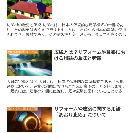
使いやすい引手金物を選ぶことで、日常の生活がより快適になるでし
障子は、日本の伝統的な建築物に欠かせない要素です。その歴史と起
ょう。 さらに、引手金物はデザイン面でも重要な役割を果たしてい
源を知ることで、障子の魅力をより深く理解することができます。障
ます。引手金物のデザインは、家具や建物の印象を左右する要素の一
子は、日本の文化や美意識を象徴する存在であり、今後も多くの人々
つです。シンプルでモダンなデザインの引手金物は、スタイリッシュ
に愛され続けることでしょう。
な雰囲気を演出し、インテリアの一部としても美しく映えます。一方
瓦屋根の歴史と伝統 瓦屋根は、日本の伝統的な建築様式の一部であ
で、アンティーク調の引手金物は、クラシックな雰囲気を醸し出し、
り、その歴史は古くまで遡ります。瓦は、古代から日本の建築に使用
レトロな空間を演出することができます。引手金物のデザインは、建
されてきた素材であり、その耐久性と美しさから、今日でも多くの
物や家具のコンセプトに合わせて選ぶことが重要です。 さらに、引
人々に愛されています。 瓦屋根の歴史は、奈良時代にまで遡ること
手金物は安全性にも関わっています。しっかりと取り付けられた引手
ができます。当時の建築物は、木造の柱と梁で支えられ、その上に瓦
金物は、扉や引き戸が正しく閉まることを保証します。特に、防犯面
が敷かれていました。瓦は、火災を防ぐための防火材としても使用さ
では重要な役割を果たしています。適切な引手金物を選ぶことで、不
広縁とは？リフォームや建築にお
部位や名称に関する用語
れ、建物の耐久性を高める役割を果たしていました。 江戸時代に入
正侵入や盗難などのリスクを軽減することができます。 引手金物
ける用語の意味と特徴
ると、瓦の製造技術が進歩し、様々な形状やデザインの瓦が作られる
は、リフォームや建築において見逃せない要素です。その役割は、開
ようになりました。特に、寺院や城などの重要な建築物では、瓦の装
閉のスムーズさ、デザインの美しさ、安全性の確保など多岐にわたり
飾性が重視され、美しい屋根が作られました。また、瓦の色や模様も
ます。引手金物を選ぶ際には、機能性だけでなく、デザインや安全性
重要な要素となり、地域ごとに独自のデザインが生まれました。 現
にも注意を払いましょう。
代の瓦屋根も、その伝統的なデザインや技術を受け継いでいます。瓦
広縁の定義とは？ 広縁とは、日本の伝統的な建築様式である「和風
は、自然素材であるため、環境に優しく、長寿命であり、耐久性にも
建築において、建物の周囲に設けられた広い廊下のことを指します。
優れています。また、瓦の表面には、風や雨によって形成される風化
一般的には、建物の外側に位置し、庭や広場に面していることが多い
や変色が美しいとされ、年月を経ても味わい深い屋根を作り出しま
です。 広縁は、建物と自然環境を繋げる役割を果たしています。そ
す。 瓦屋根は、その美しさと伝統的な価値から、日本の文化や風景
のため、広縁には庭園や景色を楽しむための座席やテーブルが設置さ
の一部として大切にされています。また、瓦の製造や修理などの技術
れることがあります。また、広縁は建物の中にある部屋とも繋がって
も、職人の手によって受け継がれており、瓦屋根は日本の建築文化の
リフォームや建築に関する用語
部位や名称に関する用語
おり、室内からも広縁を通じて自然を感じることができます。 広縁
象徴とも言えます。 瓦屋根の魅力は、その歴史と伝統にあります。
「あおり止め」について
は、日本の四季折々の美しい景色を楽しむために設けられることが多
瓦の美しさや耐久性は、現代の建築においても高く評価されており、
いです。春には桜の花が咲き乱れ、夏には緑豊かな庭園が涼しげな風
多くの人々に愛され続けています。瓦屋根は、日本の建築文化の一部
を運んできます。秋には紅葉が美しく、冬には雪景色が広がります。
として、これからも大切にされていくことでしょう。
広縁に座りながら、自然の移り変わりを感じることができるのです。