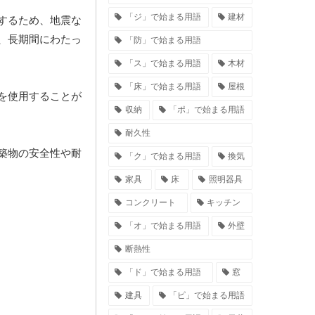
「ジ」で始まる用語
建材
するため、地震な
、長期間にわたっ
「防」で始まる用語
「ス」で始まる用語
木材
「床」で始まる用語
屋根
を使用することが
収納
「ポ」で始まる用語
耐久性
築物の安全性や耐
「ク」で始まる用語
換気
家具
床
照明器具
コンクリート
キッチン
「オ」で始まる用語
外壁
断熱性
「ド」で始まる用語
窓
建具
「ピ」で始まる用語