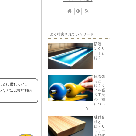
よく検索されているワード
防湿コ
ンクリ
ートと
は？
圧着張
りと
などに優れていま
は？タ
イル張
ンなどは比較的制約
り工法
の一種
につい
て
練付合
板と
は？リ
フォー
ムや建