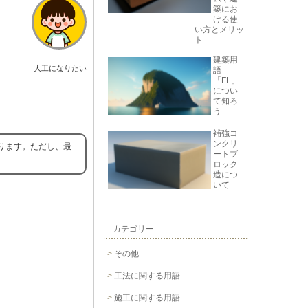
築にお
ける使
い方とメリッ
ト
建築用
大工になりたい
語
「FL」
につい
て知ろ
う
補強コ
ンクリ
ります。ただし、最
ートブ
ロック
造につ
いて
カテゴリー
その他
工法に関する用語
施工に関する用語