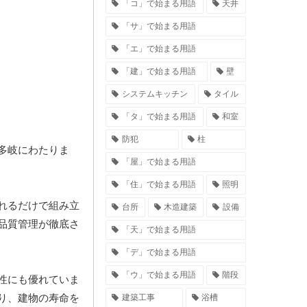
「コ」で始まる用語
天井
「サ」で始まる用語
「エ」で始まる用語
「建」で始まる用語
壁
システムキッチン
タイル
「タ」で始まる用語
和室
防犯
柱
多岐にわたりま
「屋」で始まる用語
「住」で始まる用語
照明
れるだけで組み立
台所
木造建築
設備
品質管理が徹底さ
「天」で始まる用語
「デ」で始まる用語
「ウ」で始まる用語
階段
性にも優れていま
り、建物の寿命を
建築工事
浴槽