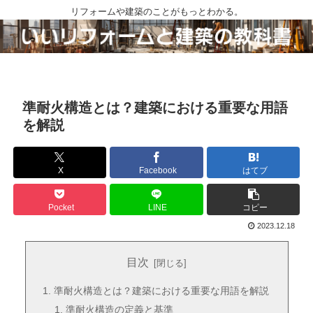
リフォームや建築のことがもっとわかる。
準耐火構造とは？建築における重要な用語
を解説
X
Facebook
はてブ
Pocket
LINE
コピー
2023.12.18
目次
準耐火構造とは？建築における重要な用語を解説
準耐火構造の定義と基準