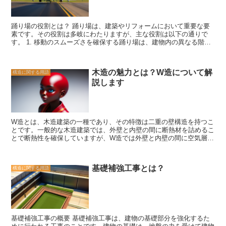
ンバックルは構造物や部品の緊張を調整するために使用されます。
具体的な例として、建築現場での使用方法を考えてみましょう。例え
ば、壁を補強するために鉄骨を使用する場合、ターンバックルを使用
踊り場の役割とは？ 踊り場は、建築やリフォームにおいて重要な要
して鉄骨と壁を接続することができます。ターンバックルを回転させ
素です。その役割は多岐にわたりますが、主な役割は以下の通りで
ることで、鉄骨と壁の間の距離を調整し、適切な緊張を与えることが
す。 1. 移動のスムーズさを確保する踊り場は、建物内の異なる階層
できます。 また、リフォームの際には、床や天井の補強にもターン
を繋ぐ役割を果たします。階段やエレベーターの入り口がある場所で
バックルが使用されます。例えば、床の梁と柱を接続する際に、ター
あり、人々が建物内を移動する際に利用されます。踊り場の設計や配
ンバックルを使用して適切な緊張を与えることができます。これによ
置によって、人々の移動がスムーズに行われるようになります。 2.
り、床の安定性を確保することができます。 ターンバックルは、そ
木造の魅力とは？W造について解
構造に関する用語
安全性の確保踊り場は、非常時における避難経路としても機能しま
の調整機能により、様々な用途で使用されます。建築やリフォームの
説します
す。火災や地震などの災害が発生した場合、踊り場は人々が建物から
現場で、構造物や部品の緊張を調整する際には、ターンバックルの使
安全に避難するための重要な通路となります。そのため、踊り場の設
用を検討してみてください。ただし、正しい取り付けと適切な調整が
計は避難の容易さや安全性を考慮して行われる必要があります。 3.
必要ですので、専門家のアドバイスを受けることをおすすめします。
空間の利用効率を高める踊り場は、建物内のスペースを有効活用する
ための手段でもあります。階段やエレベーターの入り口周辺に設けら
W造とは、木造建築の一種であり、その特徴は二重の壁構造を持つこ
れることが多いため、通常の部屋と比べて利用される頻度は低いで
とです。一般的な木造建築では、外壁と内壁の間に断熱材を詰めるこ
す。そのため、踊り場の設計においては、スペースの無駄を省きなが
とで断熱性を確保していますが、W造では外壁と内壁の間に空気層を
ら、機能性と美しさを両立させる必要があります。 4. 建物のデザイ
設けることで、より高い断熱性を実現しています。 W造の最大のメ
ンにアクセントを与える踊り場は、建物の外観や内装の一部としても
リットは、優れた断熱性能です。空気層が断熱材となり、外部からの
重要な役割を果たします。階段や手すり、床の素材やデザインなど、
熱や冷気の侵入を防ぐため、室内の温度を一定に保つことができま
踊り場のデザインによって、建物全体の雰囲気や印象が大きく変わり
基礎補強工事とは？
構造に関する用語
す。これにより、冬は暖かく、夏は涼しい快適な住環境を実現するこ
ます。そのため、踊り場のデザインには、建物のコンセプトやスタイ
とができます。 また、W造は耐震性にも優れています。二重の壁構
ルに合わせた配慮が必要です。 以上が、踊り場の主な役割です。建
造が地震の揺れを吸収し、建物の安定性を高めるため、地震に強い建
築やリフォームにおいて、踊り場の設計や配置には慎重な考慮が必要
物となります。これは、木造建築の一般的な課題である耐震性を向上
です。人々の移動や安全性、空間の利用効率、建物のデザインなど、
させるための効果的な手法として注目されています。 さらに、W造
様々な要素を考慮しながら、機能的かつ美しい踊り場を作り上げるこ
は環境にも優しい建築方法です。木材は再生可能な資源であり、二酸
とが求められます。
基礎補強工事の概要 基礎補強工事は、建物の基礎部分を強化するた
化炭素を吸収するため、建築に使用することで地球温暖化の抑制にも