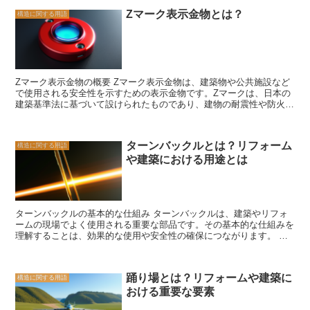
Zマーク表示金物とは？
構造に関する用語
Zマーク表示金物の概要 Zマーク表示金物は、建築物や公共施設など
で使用される安全性を示すための表示金物です。Zマークは、日本の
建築基準法に基づいて設けられたものであり、建物の耐震性や防火性
などの安全性を確認するために使用されます。 Zマーク表示金物は、
建物の構造や設備に関する情報を示すために使用されます。例えば、
耐震性を示すためには、建物の耐震構造や耐震補強工事の実施状況な
ターンバックルとは？リフォーム
構造に関する用語
どが表示されます。また、防火性を示すためには、建物の防火構造や
や建築における用途とは
防火扉の設置状況などが表示されます。 Zマーク表示金物は、建物の
安全性を確認するだけでなく、利用者や住民に対しても安心感を与え
る役割を果たしています。建物にZマークが表示されていることは、
その建物が安全であることを示す証拠となります。また、災害時や緊
急時には、Zマーク表示金物を参考にして適切な行動を取ることがで
ターンバックルの基本的な仕組み ターンバックルは、建築やリフォ
きます。 Zマーク表示金物は、建築基準法に基づいて設けられている
ームの現場でよく使用される重要な部品です。その基本的な仕組みを
ため、建物の設計や施工においては、厳しい基準を満たす必要があり
理解することは、効果的な使用や安全性の確保につながります。 タ
ます。また、Zマーク表示金物は定期的な点検やメンテナンスが必要
ーンバックルは、一般的に2つの螺旋状の金具とネジ状の棒から構成
です。建物の安全性を保つためには、定期的な点検やメンテナンスの
されています。これらの金具は、一方の端に取り付けられた構造物や
実施が欠かせません。 Zマーク表示金物は、建物の安全性を示す重要
部品と、もう一方の端に取り付けられたアンカーまたは支持体とを接
な要素です。建物の設計や施工においては、Zマーク表示金物の設置
踊り場とは？リフォームや建築に
構造に関する用語
続する役割を果たします。 ターンバックルの特徴的な部分は、ネジ
を適切に行い、定期的な点検やメンテナンスを行うことが求められま
おける重要な要素
状の棒です。この棒は、金具の内部に取り付けられており、回転させ
す。建物の安全性を確保するために、Zマーク表示金物の役割を理解
ることで長さを調整することができます。この調整機能により、ター
し、適切に活用することが重要です。