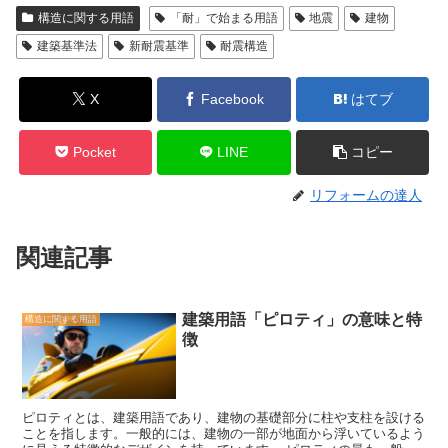
構造に関する用語
「耐」で始まる用語
地震
建物
建築基準法
新耐震基準
耐震構造
X
Facebook
はてブ
Pocket
LINE
コピー
リフォームの達人
関連記事
建築用語「ピロティ」の意味と特
構造に関する用語
徴
ピロティとは、建築用語であり、建物の基礎部分に柱や支柱を設ける
ことを指します。一般的には、建物の一部が地面から浮いているよう