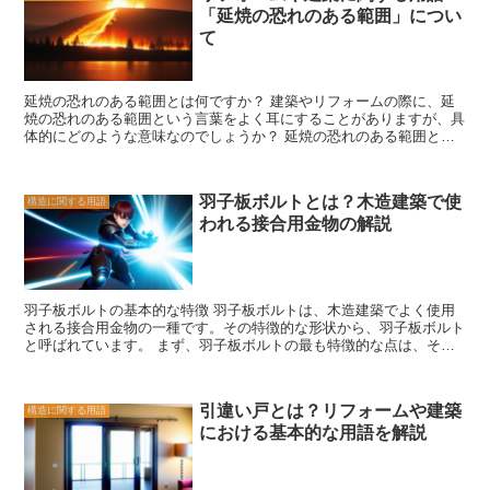
「延焼の恐れのある範囲」につい
く、悪臭がこもりやすい環境です。特に、下水道や排水管の近くに位
させることができます。また、キャットウォークは、家具や壁を傷つ
置する場合は、悪臭の発生がより顕著です。床下換気口は、この悪臭
けることを防ぐためにも役立ちます。さらに、キャットウォークは、
て
を外部に排出することで、建物内の空気の質を改善します。 床下換
家のデザインやインテリアにも一石を投じることができます。猫用の
気口の設置方法は、建物の構造や床下空間の状況によって異なります
通路や棚を上手に取り入れることで、家全体の雰囲気をアップグレー
が、一般的には床下の壁や床に穴を開け、換気口を設置します。換気
ドすることができます。 キャットウォークは、猫との共同生活をよ
延焼の恐れのある範囲とは何ですか？ 建築やリフォームの際に、延
口には、風の通り道を確保するための網やフィルターが付いているこ
り豊かなものにするための重要な要素です。猫のためにキャットウォ
焼の恐れのある範囲という言葉をよく耳にすることがありますが、具
とがあります。 床下換気口の設置によって、床下空間の湿気や悪臭
ークを設置することで、猫が自由に移動できる環境を提供し、猫の健
体的にどのような意味なのでしょうか？ 延焼の恐れのある範囲と
を効果的に排出することができます。これにより、建物内の空気の質
康と幸福を促進することができます。また、キャットウォークは、飼
は、火災が発生した際に、その火災が周囲の建物や構造物に広がる可
を改善し、健康な住環境を維持することができます。また、床下換気
い主とのコミュニケーションを深めるための素晴らしい手段でもあり
能性がある範囲のことを指します。火災は非常に速く広がるため、周
口は結露の発生を抑える効果もあります。結露はカビの発生を促すた
ます。リフォームや建築の際には、猫のためにキャットウォークを考
囲の建物や構造物にも燃え広がる可能性があります。そのため、建築
め、床下換気口の設置は建物の耐久性を向上させることにもつながり
慮することをおすすめします。
羽子板ボルトとは？木造建築で使
構造に関する用語
基準法や消防法などで、延焼の恐れのある範囲についての規定が定め
ます。 床下換気口は、建物の健康と耐久性を保つために欠かせない
われる接合用金物の解説
られています。 具体的には、建物の隣接する壁や窓、屋根などが延
要素です。適切な設置と定期的なメンテナンスを行うことで、快適な
焼の恐れのある範囲に含まれます。また、建物同士の距離や高さの関
住環境を実現することができます。
係も考慮されます。例えば、建物同士の距離が近い場合や、高層建築
物が周囲の低層建築物に隣接している場合は、延焼の恐れが高まると
されています。 延焼の恐れのある範囲を考慮することは、火災の拡
羽子板ボルトの基本的な特徴 羽子板ボルトは、木造建築でよく使用
大を防ぐために非常に重要です。建築やリフォームの際には、建築基
される接合用金物の一種です。その特徴的な形状から、羽子板ボルト
準法や消防法の規定に従い、延焼の恐れのある範囲を適切に設計・施
と呼ばれています。 まず、羽子板ボルトの最も特徴的な点は、その
工する必要があります。また、火災保険の適用範囲も延焼の恐れのあ
形状です。一般的なボルトとは異なり、羽子板ボルトは先端が広がっ
る範囲によって異なる場合があるため、注意が必要です。 延焼の恐
ている特殊な形状をしています。この形状により、木材との接合が強
れのある範囲については、建築士や建築関連の専門家に相談すること
固になります。また、羽子板ボルトは通常、鉄製で作られており、耐
をおすすめします。適切な設計や施工によって、火災の拡大を最小限
引違い戸とは？リフォームや建築
構造に関する用語
久性にも優れています。 さらに、羽子板ボルトは取り付けが比較的
に抑えることができます。安全な建物づくりのために、延焼の恐れの
における基本的な用語を解説
簡単です。木材に穴を開け、その穴に羽子板ボルトを差し込むだけで
ある範囲についてしっかりと理解し、適切な対策を行いましょう。
接合が完了します。この簡単な取り付け方法により、施工の効率が向
上し、時間と労力を節約することができます。 また、羽子板ボルト
は強力な接合力を持っています。その特殊な形状により、木材との接