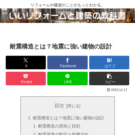
リフォームや建築のことがもっとわかる。
耐震構造とは？地震に強い建物の設計
X
Facebook
はてブ
Pocket
LINE
コピー
2023.12.17
目次
耐震構造とは？地震に強い建物の設計
耐震構造の意味と目的
耐震基準の制定と指導方針