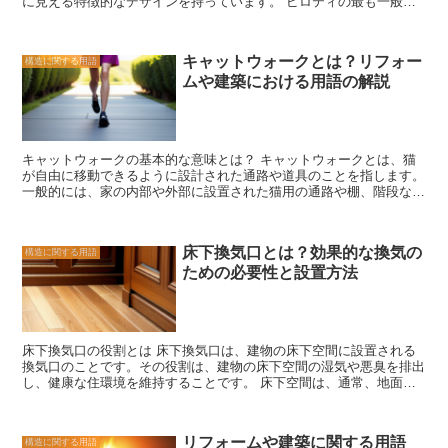
に見える特徴的なデザインを持っています。 ピロティの最も一般的
な使用例は、住宅の場合です。住宅の床が地面から数フィート浮いて
いるように見えることがありますが、これはピロティによって実現さ
れています。ピロティは、建物を地面から離して建設することで、風
キャットウォークとは？リフォー
構造に関する用語
通しや日光の取り込みを促進し、建物の内部を涼しく保つ効果があり
ムや建築における用語の解説
ます。 また、ピロティは建物の耐震性を向上させる役割も果たして
います。地震などの自然災害が発生した場合、ピロティは建物を地面
から分離することで、地震の揺れを吸収し、建物の構造に与える影響
を軽減します。これにより、建物の安全性が向上し、住民の安心感を
提供することができます。 さらに、ピロティは建物の美学的な要素
キャットウォークの基本的な意味とは？ キャットウォークとは、猫
としても重要です。建物の外観において、ピロティは独特のデザイン
が自由に移動できるように設計された通路や道具のことを指します。
要素となり、建物に個性を与えます。特に、現代建築においては、ピ
一般的には、家の内部や外部に設置された猫用の通路や棚、階段など
ロティを活用した斬新なデザインが注目されています。 ピロティ
を指すことが多いです。 キャットウォークは、猫の自然な行動や本
は、建物の機能性、耐震性、美学的な要素を兼ね備えた重要な建築用
能に合わせて作られており、猫が高い場所に登ったり、移動したりす
語です。その特徴的なデザインと機能性により、建物の魅力を高める
ることができるようになっています。猫は高い場所が好きであり、自
だけでなく、住民の快適性と安全性を確保する役割を果たしていま
床下換気口とは？効果的な換気の
構造に関する用語
分の領域を確保するためにも高い場所に登ることがあります。また、
す。今後も、ピロティを活用した建築物が増えることが期待されま
ための必要性と設置方法
猫は好奇心旺盛な生き物であり、新しい場所を探検することが大好き
す。
です。キャットウォークは、猫がこれらの本能を満たすことができる
ようにするために重要な役割を果たしています。 キャットウォーク
は、猫のためだけでなく、飼い主にとっても多くの利点があります。
まず、猫が高い場所に登ることで、家具や壁を傷つけることが少なく
床下換気口の役割とは 床下換気口は、建物の床下空間に設置される
なります。また、猫が自由に移動できることで、ストレスを軽減し、
換気口のことです。その役割は、建物の床下空間の湿気や悪臭を排出
健康的な生活を送ることができます。さらに、キャットウォークは、
し、健康な住環境を維持することです。 床下空間は、通常、地面と
猫とのコミュニケーションを促進するための素晴らしい手段でもあり
建物の床の間に存在します。この空間は湿気がこもりやすく、カビや
ます。猫が高い場所にいることで、飼い主との距離感が近くなり、よ
ダニの発生源となることがあります。また、排水管や下水道の漏水な
り親密な関係を築くことができます。 キャットウォークは、リフォ
どによっても湿気が発生することがあります。床下換気口は、この湿
ームや建築の際にも考慮すべき要素です。猫を飼っている家庭では、
リフォームや建築に関する用語
構造に関する用語
気を排出する役割を果たします。 さらに、床下空間は通気性が悪
猫のためにキャットウォークを設置することで、猫の生活環境を向上