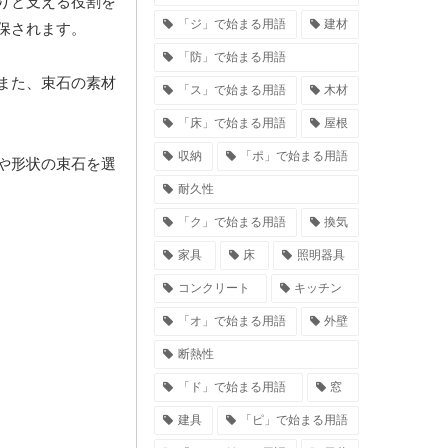
りと支える役割を
「ジ」で始まる用語
建材
保されます。
「防」で始まる用語
また、束石の素材
「ス」で始まる用語
木材
「床」で始まる用語
屋根
収納
「ポ」で始まる用語
や形状の束石を選
耐久性
「ク」で始まる用語
換気
家具
床
照明器具
コンクリート
キッチン
「オ」で始まる用語
外壁
断熱性
「ド」で始まる用語
窓
建具
「ピ」で始まる用語