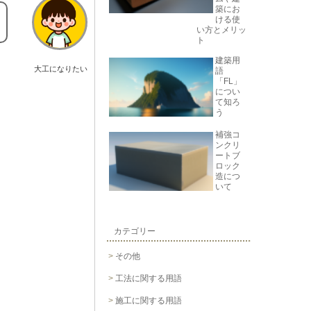
築にお
ける使
い方とメリッ
ト
建築用
大工になりたい
語
「FL」
につい
て知ろ
う
補強コ
ンクリ
ートブ
ロック
造につ
いて
カテゴリー
その他
工法に関する用語
施工に関する用語