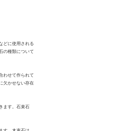
などに使用される
石の種類について
合わせて作られて
に欠かせない存在
きます。石束石
ます。木束石は、