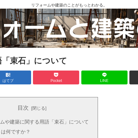
リフォームや建築のことがもっとわかる。
語「束石」について
はてブ
Pocket
LINE
目次
ムや建築に関する用語「束石」について
とは何ですか？