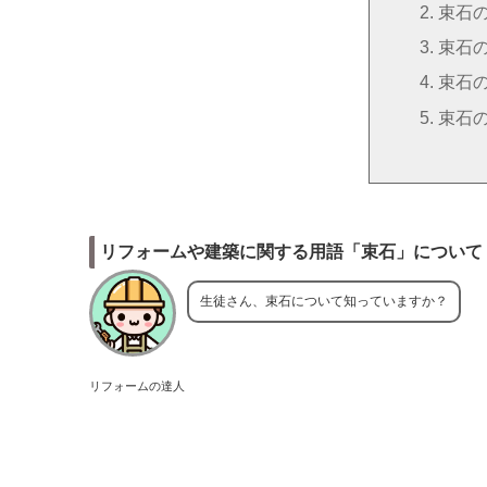
束石
束石
束石
束石
リフォームや建築に関する用語「束石」について
生徒さん、束石について知っていますか？
リフォームの達人