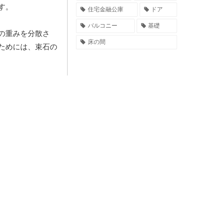
す。
住宅金融公庫
ドア
バルコニー
基礎
の重みを分散さ
床の間
ためには、束石の