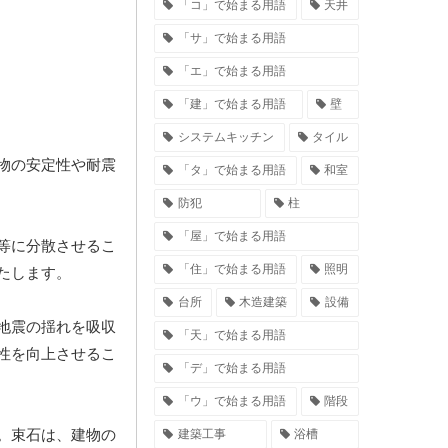
「コ」で始まる用語
天井
「サ」で始まる用語
「エ」で始まる用語
「建」で始まる用語
壁
システムキッチン
タイル
物の安定性や耐震
「タ」で始まる用語
和室
防犯
柱
「屋」で始まる用語
等に分散させるこ
「住」で始まる用語
照明
たします。
台所
木造建築
設備
地震の揺れを吸収
「天」で始まる用語
性を向上させるこ
「デ」で始まる用語
「ウ」で始まる用語
階段
。束石は、建物の
建築工事
浴槽