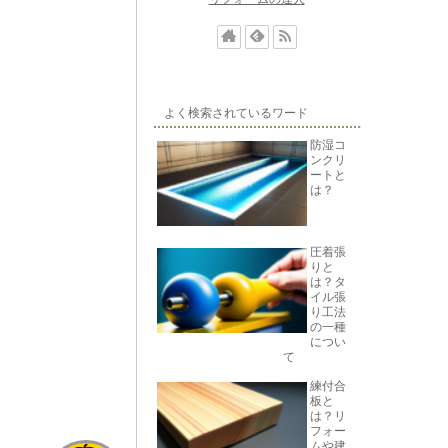
よく検索されているワード
防湿コ
ンクリ
ートと
は？
圧着張
りと
は？タ
イル張
り工法
の一種
につい
て
練付合
板と
は？リ
フォー
ムや建