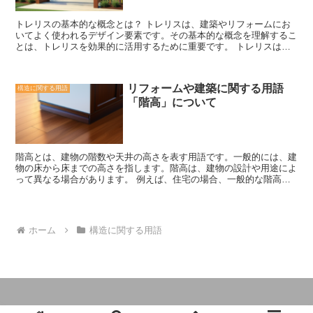
と、風による圧力が外壁にかかり、建物の構造に損傷を与える可能性
もあります。 かぶり厚さの適正な値は、建築基準法や建築基準法施
トレリスの基本的な概念とは？ トレリスは、建築やリフォームにお
行令によって定められています。一般的には、外壁のかぶり厚さは
いてよく使われるデザイン要素です。その基本的な概念を理解するこ
20mm以上、屋根のかぶり厚さは30mm以上が推奨されています。た
とは、トレリスを効果的に活用するために重要です。 トレリスは、
だし、地域や建物の用途によって異なる場合もありますので、建築士
格子状のフレームやパネルで構成されており、通常は木材や金属で作
や専門家のアドバイスを受けることが重要です。 かぶり厚さは、建
られています。これらのフレームやパネルは、壁や天井、庭などに取
物の外観やデザインにも影響を与えます。適切なかぶり厚さを確保し
り付けることができます。 トレリスの主な目的は、視覚的なアクセ
ながら、建物のデザイン性や美しさを追求することが求められます。
リフォームや建築に関する用語
構造に関する用語
ントを加えることです。例えば、庭の一部にトレリスを設置すること
また、かぶり厚さを考慮した上で、材料の選定や施工方法の選択も重
「階高」について
で、植物やつる性の植物が成長する場所を提供し、美しい緑の壁を作
要です。 建物の耐久性や防水性を確保するためには、かぶり厚さの
ることができます。また、トレリスを壁や天井に取り付けることで、
適正な設計と施工が欠かせません。建築に携わる方々は、かぶり厚さ
空間に立体感やデザインのアクセントを与えることができます。 さ
の重要性を理解し、適切な対策を講じることが求められます。また、
らに、トレリスはプライバシーの確保や日除けの役割も果たすことが
建物を購入する際には、かぶり厚さについても確認することが重要で
あります。例えば、庭の周囲にトレリスを設置することで、外部から
す。
階高とは、建物の階数や天井の高さを表す用語です。一般的には、建
の視線を遮ることができます。また、トレリスにつる性の植物を這わ
物の床から床までの高さを指します。階高は、建物の設計や用途によ
せることで、日差しを遮りながら涼しい空間を作ることもできます。
って異なる場合があります。 例えば、住宅の場合、一般的な階高は
トレリスは、そのデザインの多様性と柔軟性から、さまざまな場所や
約2.4メートルから2.7メートルです。これは、一般的な天井の高さで
用途で活用されています。例えば、家の外壁に取り付けることで、外
あり、居住空間として快適な高さとされています。ただし、高級住宅
観の一部として美しいアクセントを加えることができます。また、室
やマンションなどでは、より高い階高が求められることもあります。
内の壁や天井に取り付けることで、空間のデザインを一層引き立てる
一方、オフィスビルや商業施設などでは、より高い階高が必要とされ
ことができます。 トレリスは、建築やリフォームのプロジェクトに
ホーム
構造に関する用語
ることがあります。これは、広々とした空間を提供するためや、天井
おいて、美しさと機能性を両立させるための重要な要素です。その基
に照明やエアコンなどの設備を取り付けるためです。また、商業施設
本的な概念を理解し、適切に活用することで、魅力的な空間を創り出
では、商品の陳列やディスプレイを行うためにも、高い天井が必要と
すことができます。
されます。 階高は、建物のデザインや利用目的によっても異なる場
合があります。例えば、ホテルやレストランなどの観光施設では、客
室やダイニングエリアなど、特定のスペースにおいては高い天井が求
められることがあります。これは、開放感や豪華さを演出するためで