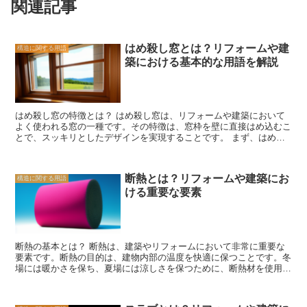
関連記事
はめ殺し窓とは？リフォームや建
構造に関する用語
築における基本的な用語を解説
はめ殺し窓の特徴とは？ はめ殺し窓は、リフォームや建築において
よく使われる窓の一種です。その特徴は、窓枠を壁に直接はめ込むこ
とで、スッキリとしたデザインを実現することです。 まず、はめ殺
し窓の最大の特徴はそのシンプルなデザインです。窓枠が壁に埋め込
まれるため、窓と壁の境界がほとんど見えなくなり、一体感のある空
間を演出することができます。また、窓枠が目立たないため、室内か
断熱とは？リフォームや建築にお
構造に関する用語
らの景色をより一層引き立てる効果もあります。 さらに、はめ殺し
ける重要な要素
窓は採光効果にも優れています。窓枠が壁に埋め込まれることで、窓
からの光が室内により多く取り込まれるため、明るい空間を作り出す
ことができます。特に、南向きや西向きの窓には効果的で、日中の自
然光を最大限に活用することができます。 また、はめ殺し窓は断熱
性にも優れています。窓枠が壁に密着しているため、外気の侵入を防
断熱の基本とは？ 断熱は、建築やリフォームにおいて非常に重要な
ぐことができます。これにより、室内の温度を一定に保つことがで
要素です。断熱の目的は、建物内部の温度を快適に保つことです。冬
き、冷暖房効果を高めることができます。 さらに、はめ殺し窓はメ
場には暖かさを保ち、夏場には涼しさを保つために、断熱材を使用し
ンテナンスのしやすさも特徴です。窓枠が壁に埋め込まれているた
て熱の移動を防ぎます。 断熱の基本的な原理は、熱の移動を防ぐこ
め、窓枠の塗装や補修が必要なくなります。また、窓枠の掃除も簡単
とです。熱は3つの方法で移動します。1つ目は伝導です。熱は物質
で、手入れがしやすいです。 以上のように、はめ殺し窓はシンプル
を通じて伝わります。例えば、冬場に外気温が低い壁に触れると、壁
なデザイン、採光効果、断熱性、メンテナンスのしやすさなど、さま