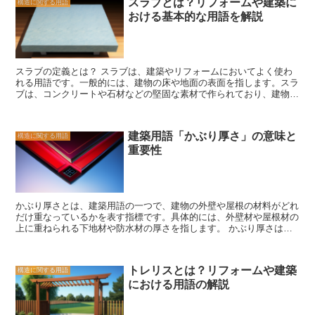
スラブとは？リフォームや建築に
構造に関する用語
から熱が伝わり、室内の温度が下がってしまいます。2つ目は対流で
ざまな特徴を持っています。リフォームや建築において、空間の美し
おける基本的な用語を解説
す。空気の流れによって熱が移動します。例えば、窓の隙間から冷た
さと機能性を追求する際には、ぜひ検討してみてください。
い風が入り込むと、室内の温度が下がってしまいます。3つ目は放射
です。熱は放射され、物体に当たることで温度が変化します。例え
ば、太陽の光が窓ガラスに当たると、室内の温度が上昇します。 こ
れらの熱の移動を防ぐために、断熱材が使用されます。断熱材は熱の
スラブの定義とは？ スラブは、建築やリフォームにおいてよく使わ
伝導を遅らせる性質を持っており、建物内部の温度を一定に保つ役割
れる用語です。一般的には、建物の床や地面の表面を指します。スラ
を果たします。一般的な断熱材としては、グラスウールやウレタンフ
ブは、コンクリートや石材などの堅固な素材で作られており、建物の
ォームなどがあります。これらの材料は、熱を効果的に遮断し、建物
基礎となる重要な要素です。 スラブは、建物の安定性や耐久性を確
内部の温度を快適に保つことができます。 断熱は、エネルギー効率
保するために重要な役割を果たしています。地面の上に直接設置され
の向上にもつながります。断熱がしっかりと行われている建物は、冷
ることが多く、建物の重みを分散し、地盤に均等に負荷をかける役割
暖房の負荷が少なくなり、エネルギーの消費量を抑えることができま
建築用語「かぶり厚さ」の意味と
構造に関する用語
を果たしています。また、スラブは建物の床面としても機能し、人々
す。また、断熱によって室内の温度が安定するため、快適な環境を維
重要性
が歩いたり、家具を置いたりするための平らな表面を提供します。
持することができます。 断熱は建物の耐久性にも関わっています。
スラブは、建物の設計や構造に応じてさまざまな形状や厚さで作られ
適切な断熱が行われていないと、湿気や結露が発生し、建物の構造に
ます。一般的には、単純な平面のスラブが使用されますが、複雑な形
悪影響を及ぼす可能性があります。断熱材を適切に選び、施工するこ
状や階層構造の建物では、複数のスラブが組み合わされることもあり
とで、建物の寿命を延ばすことができます。 断熱は、建物の快適
ます。また、スラブには補強材や断熱材が組み込まれることもありま
性、エネルギー効率、耐久性に大きく影響する重要な要素です。建築
かぶり厚さとは、建築用語の一つで、建物の外壁や屋根の材料がどれ
す。 スラブのリフォームや修理は、建物の耐久性や安全性を保つた
やリフォームを行う際には、断熱に十分な注意を払い、適切な断熱材
だけ重なっているかを表す指標です。具体的には、外壁材や屋根材の
めに重要です。スラブに亀裂や浸水などの問題がある場合は、専門家
を使用することが必要です。
上に重ねられる下地材や防水材の厚さを指します。 かぶり厚さは、
に相談し、適切な対策を取ることが必要です。また、スラブの表面の
建物の耐久性や防水性に直結する重要な要素です。適切なかぶり厚さ
仕上げや塗装などのメンテナンスも定期的に行うことが重要です。
が確保されていないと、外部からの水や風の浸入や、材料の劣化、さ
スラブは、建物の基礎となる重要な要素であり、建物の安定性や耐久
らには建物の構造への影響など、さまざまな問題が生じる可能性があ
性に直結します。正しく設計され、適切にメンテナンスされたスラブ
トレリスとは？リフォームや建築
構造に関する用語
ります。 特に、屋根のかぶり厚さは、雨水や雪の浸入を防ぐために
は、建物の寿命を延ばし、快適な居住環境を提供します。
における用語の解説
非常に重要です。適切なかぶり厚さが確保されていないと、屋根材の
下に水が侵入し、建物内部に漏水や湿気が発生する可能性がありま
す。また、風の強い地域では、適切なかぶり厚さが確保されていない