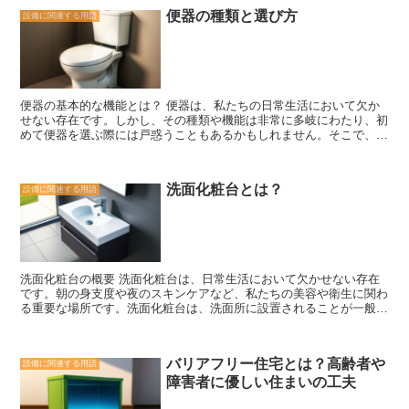
ウナがあれば、いつでも好きな時に利用することができます。仕事か
ることができます。是非、カラリ床を取り入れて快適な空間を実現し
便器の種類と選び方
設備に関連する用語
ら帰った後や週末にリラックスするために、自宅のホームサウナに入
てみてください。
ることができます。また、外出先でのサウナ利用に比べて、時間や費
用の節約にもなります。 さらに、ホームサウナは健康促進にも効果
的です。サウナに入ることで、体内の血行が促進され、新陳代謝が活
発になります。これにより、疲労回復やデトックス効果が期待できま
す。また、サウナに入ることで心身のリラックス効果も得られ、スト
便器の基本的な機能とは？ 便器は、私たちの日常生活において欠か
レスの軽減にも役立ちます。 さらに、ホームサウナはプライベート
せない存在です。しかし、その種類や機能は非常に多岐にわたり、初
な空間であるため、他の人と一緒に利用する必要がありません。自分
めて便器を選ぶ際には戸惑うこともあるかもしれません。そこで、便
のペースでゆっくりとサウナを楽しむことができます。また、自宅に
器の基本的な機能についてご紹介します。 まず、便器の最も基本的
設置されたサウナは、自分好みの温度や湿度に調整することも可能で
な機能は、排泄物を受けることです。便器は、排泄物を受けるための
す。 ホームサウナは、忙しい現代人にとって、ストレス解消や健康
容器としての役割を果たします。そのため、便器の形状やサイズは、
促進のための理想的な選択肢です。自宅で手軽に利用できる利便性
洗面化粧台とは？
設備に関連する用語
快適な使用を可能にするために重要な要素となります。 また、便器
と、健康に良い効果が期待できることから、ますます人気が高まって
には水を流す機能もあります。便器の中には、水を流すためのメカニ
います。自宅にホームサウナを設置することで、心身のリラックスを
ズムが備わっており、使用後には便器内の排泄物をすばやく洗い流す
追求し、健康な生活を送ることができるでしょう。
ことができます。この水を流す機能は、衛生面で非常に重要な役割を
果たしています。 さらに、便器には消臭機能もあります。排泄物に
は特有の臭いがありますが、便器にはその臭いを抑えるための機能が
洗面化粧台の概要 洗面化粧台は、日常生活において欠かせない存在
備わっています。一部の便器には、消臭剤を使用することで臭いを軽
です。朝の身支度や夜のスキンケアなど、私たちの美容や衛生に関わ
減する機能もあります。 最後に、便器には節水機能もあります。水
る重要な場所です。洗面化粧台は、洗面所に設置されることが一般的
を大量に使用することは、環境にとっても負荷となります。そのた
で、洗面台と鏡が一体化したデザインが特徴です。 洗面化粧台に
め、最近の便器には節水機能が搭載されており、少ない水量で効果的
は、さまざまな機能や特徴があります。まず、洗面台の素材として
に洗浄することができます。 便器の基本的な機能は、排泄物を受け
は、陶器や人工大理石、ステンレスなどが一般的です。これらの素材
ること、水を流すこと、消臭すること、節水することです。これらの
バリアフリー住宅とは？高齢者や
設備に関連する用語
は、耐久性や耐水性に優れており、長期間使用することができます。
機能を理解し、自分のニーズに合った便器を選ぶことが重要です。ま
障害者に優しい住まいの工夫
また、洗面化粧台には、水栓や排水口などの設備も重要な要素です。
た、便器の機能だけでなく、デザインやメンテナンスのしやすさなど
水栓は、水の出し入れを調整するためのもので、シングルレバーやツ
も考慮して、最適な便器を選びましょう。