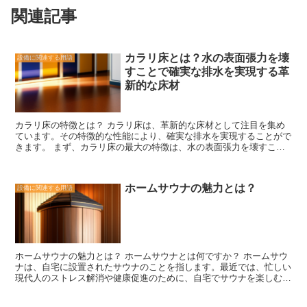
関連記事
カラリ床とは？水の表面張力を壊
設備に関連する用語
すことで確実な排水を実現する革
新的な床材
カラリ床の特徴とは？ カラリ床は、革新的な床材として注目を集め
ています。その特徴的な性能により、確実な排水を実現することがで
きます。 まず、カラリ床の最大の特徴は、水の表面張力を壊すこと
ができることです。通常の床材では、水が表面に滞留しやすく、排水
がスムーズに行われないことがあります。しかし、カラリ床は特殊な
加工により、水の表面張力を壊すことができます。これにより、水が
ホームサウナの魅力とは？
設備に関連する用語
床に滞留せず、スムーズな排水が可能となります。 また、カラリ床
は耐久性にも優れています。通常の床材では、水や汚れによって劣化
しやすく、定期的なメンテナンスが必要となります。しかし、カラリ
床は特殊な素材を使用しており、耐久性が高いため、長期間にわたっ
て美しい状態を保つことができます。さらに、カラリ床は防滑性も備
えており、安全性も確保されています。 さらに、カラリ床はデザイ
ホームサウナの魅力とは？ ホームサウナとは何ですか？ ホームサウ
ン性にも優れています。様々な色や模様のバリエーションがあり、イ
ナは、自宅に設置されたサウナのことを指します。最近では、忙しい
ンテリアに合わせて選ぶことができます。また、カラリ床は光沢感も
現代人のストレス解消や健康促進のために、自宅でサウナを楽しむ人
あり、空間を明るく演出することができます。 以上のように、カラ
が増えてきています。ホームサウナの魅力は、その利便性と効果にあ
リ床は水の表面張力を壊すことで確実な排水を実現する革新的な床材
ります。 まず、ホームサウナの利便性は大きな魅力です。自宅にサ
です。耐久性やデザイン性にも優れており、さまざまな場所で活用す