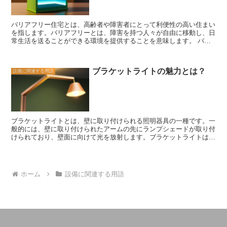
ーハンドルなど、さまざまな種類があります。排水口は、使用した水
を排出するためのもので、詰まりを防ぐためにメンテナンスが必要で
す。 さらに、洗面化粧台には収納スペースも備わっています。化粧
バリアフリー住宅とは、高齢者や障害者にとって利便性の高い住まい
品や洗剤、タオルなどを収納することができ、スッキリとした空間を
を指します。バリアフリーとは、障害を持つ人々が自由に移動し、日
保つことができます。収納スペースのデザインや仕切りも様々で、自
常生活を送ることができる環境を提供することを意味します。 バリ
分の使いやすさに合わせて選ぶことができます。 洗面化粧台は、機
アフリー住宅の特徴は、まず建物の入り口や廊下、ドアの幅が広く設
能性だけでなく、デザイン性も重要な要素です。洗面所は、家族やゲ
計されていることです。車椅子や歩行補助具を使用する人々がスムー
ストが利用する場所でもありますので、インテリアにもこだわりたい
ズに移動できるように、障害物がないように配慮されています。ま
ものです。洗面化粧台のデザインは、シンプルでモダンなものから、
ブラケットライトの魅力とは？
設備に関連する用語
た、段差のないフラットな床や手すりの設置なども重要な要素です。
クラシックで華やかなものまで、さまざまなスタイルがあります。
さらに、バリアフリー住宅では、キッチンや浴室などの生活空間も配
洗面化粧台は、私たちの日常生活において欠かせない存在です。機能
慮されています。キッチンでは、作業スペースの高さや収納の配置が
性やデザイン性を考慮しながら、自分に合った洗面化粧台を選ぶこと
使いやすいように工夫されています。浴室では、手すりや床の滑り止
が大切です。毎日の身支度やスキンケアがより快適になるよう、洗面
めなどが設置され、安全な入浴が可能です。 また、バリアフリー住
化粧台を上手に活用しましょう。
宅では、照明やスイッチの位置も考慮されています。高齢者や障害を
ブラケットライトとは、壁に取り付けられる照明器具の一種です。一
持つ人々が照明や電気を操作しやすいように、スイッチの高さや位置
般的には、壁に取り付けられたアームの先にランプシェードが取り付
が適切に設定されています。また、照明の明るさや色温度も調整可能
けられており、壁面に向けて光を放射します。ブラケットライトは、
であり、視覚障害を持つ人々にも配慮されています。 バリアフリー
照明としての機能だけでなく、インテリアとしての役割も果たしま
住宅は、高齢者や障害者だけでなく、子供や妊婦など、あらゆる人々
す。 ブラケットライトの魅力は、そのデザインの多様性にありま
にとって快適な住まいです。将来的には、誰もがバリアフリーな環境
す。さまざまなスタイルや素材のブラケットライトが市場に存在し、
で暮らせる社会を目指していくことが重要です。
それぞれのインテリアに合わせて選ぶことができます。シンプルでモ
ホーム
設備に関連する用語
ダンなデザインのものから、クラシックでエレガントなものまで、幅
広い選択肢があります。 また、ブラケットライトは、照明の位置を
自由に調整することができる点でも魅力的です。壁に取り付けられる
ため、天井や床に比べて高さの制約が少なく、光の角度を調整するこ
とができます。これにより、特定の場所を重点的に照らすことができ
るため、アクセント照明としても活用することができます。 さら
に、ブラケットライトは、スペースの節約にも役立ちます。天井や床