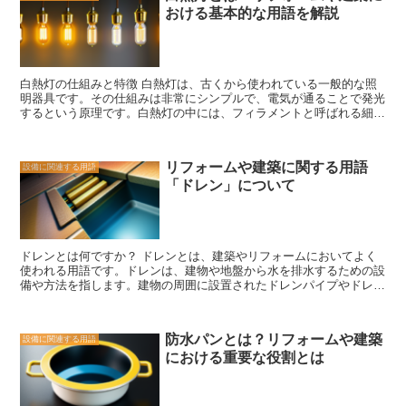
おける基本的な用語を解説
置されています。これにより、空気を効率的に吸い込み、排出するこ
材の選択によって、作業スペースの使い勝手や衛生面を向上させるこ
とができます。 具体的な仕組みを説明します。まず、羽根車が回転
とができます。
し始めると、斜めに配置された羽根が空気を吸い込みます。このと
き、羽根の形状により、空気は一方向に流れます。そして、羽根車が
回転することで、吸い込んだ空気は外部に排出されます。 このよう
白熱灯の仕組みと特徴 白熱灯は、古くから使われている一般的な照
な仕組みにより、シロッコファンは効率的な換気を実現します。斜め
明器具です。その仕組みは非常にシンプルで、電気が通ることで発光
に配置された羽根により、空気の流れをスムーズにすることができる
するという原理です。白熱灯の中には、フィラメントと呼ばれる細い
ため、換気効果が高くなります。また、シロッコファンは静音性も優
金属線があります。このフィラメントに電流が流れると、フィラメン
れており、快適な環境を提供します。 さらに、シロッコファンはエ
トが加熱され、発光します。 白熱灯の特徴の一つは、暖かい光を放
ネルギー効率も高いという利点があります。斜めに配置された羽根に
つことです。白熱灯は、光のスペクトルが広く、赤みがかった暖色系
より、空気の流れを最適化することができるため、少ないエネルギー
リフォームや建築に関する用語
設備に関連する用語
の光を放ちます。この暖かい光は、居住空間やリラックスする場所に
で効果的な換気を行うことができます。 シロッコファンは、その特
「ドレン」について
適しており、心地よい雰囲気を作り出します。 また、白熱灯は調光
殊な羽根車の形状により、効率的な換気を実現するエアフローソリュ
が可能です。電球の明るさを調整するためには、電流の量を変える必
ーションです。静音性やエネルギー効率の高さも特徴的であり、快適
要があります。白熱灯は、調光スイッチやリモコンなどを使って、明
な環境を提供します。台所や浴室などの換気システムにおいて、シロ
るさを調節することができます。これにより、照明の明るさを自由に
ッコファンは優れた選択肢となるでしょう。
コントロールすることができます。 しかし、白熱灯にはいくつかの
ドレンとは何ですか？ ドレンとは、建築やリフォームにおいてよく
欠点もあります。まず、発光効率が低いという点です。白熱灯は、電
使われる用語です。ドレンは、建物や地盤から水を排水するための設
気を熱に変換してから光を発するため、エネルギーの一部が熱として
備や方法を指します。建物の周囲に設置されたドレンパイプやドレン
失われてしまいます。そのため、同じ明るさを得るためには、他の照
ボードを通じて、雨水や地下水を効果的に排水することができます。
明器具に比べて多くの電力が必要となります。 また、白熱灯は寿命
ドレンの役割は非常に重要であり、建物の基礎や地盤を守るために欠
が短いという特徴もあります。フィラメントが加熱されることで、
かせません。特に、地下室や地下階においては、地下水の浸入を防ぐ
徐々に劣化していきます。そのため、白熱灯の寿命は約1000時間程
防水パンとは？リフォームや建築
設備に関連する用語
ためにドレンが必要不可欠です。地下水の浸入があると、建物の構造
度とされています。寿命が短いため、頻繁に交換する必要がありま
における重要な役割とは
に損傷を与えるだけでなく、カビや湿気の発生などの問題も引き起こ
す。 白熱灯は、古くから使われている照明器具ですが、その特徴を
す可能性があります。 ドレンの種類には、フレンチドレンやサンド
理解しておくことは重要です。暖かい光や調光機能など、白熱灯なら
ドレンなどがあります。フレンチドレンは、地盤の周囲に設置された
ではの魅力を活かしながら、効率的な照明を実現するためには、適切
溝にドレンパイプを埋め込む方法で、地下水を効果的に排水します。
な使い方やメンテナンスが必要です。