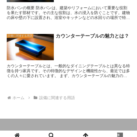
一方、サンドドレンは、地盤の下に敷かれた砂利層を通じて水を排水
防水パンの概要 防水パンは、建築やリフォームにおいて重要な役割
する方法です。 ドレンの設置は専門知識と技術が必要であり、建築
を果たす部材です。その主な役割は、水の浸入を防ぐことです。建物
家やリフォーム業者に依頼することが一般的です。また、ドレンのメ
の床や壁の下に設置され、浴室やキッチンなどの水回りの場所で特に
ンテナンスも重要です。ドレンパイプやドレンボードが詰まったり損
重要な役割を果たします。 防水パンは、一般的にプラスチックやセ
傷したりすると、効果的な排水ができなくなるため、定期的な点検と
ラミックなどの耐久性のある材料で作られています。これにより、水
清掃が必要です。 建物や地盤の健全性を保つためには、ドレンの存
の浸入や漏れを防ぐことができます。また、防水パンは、床や壁の下
在は欠かせません。適切なドレンの設置とメンテナンスを行うこと
カウンターテーブルの魅力とは？
設備に関連する用語
に設置されるため、見えない部分にあることが多いですが、その重要
で、建物の耐久性や快適性を確保することができます。建築やリフォ
性は決して軽視できません。 防水パンは、浴室やキッチンなどの水
ームを行う際には、ドレンについてもしっかりと考慮しましょう。
回りの場所で特に重要です。これらの場所では、水の使用が頻繁に行
われるため、水の浸入や漏れが起こる可能性が高くなります。防水パ
ンが正しく設置されていれば、水の浸入や漏れを防ぐことができ、建
物の耐久性を保つことができます。 また、防水パンは、建物の耐震
カウンターテーブルとは、一般的なダイニングテーブルとは異なる特
性にも関与しています。地震などの自然災害が発生した場合、建物が
徴を持つ家具です。その特徴的なデザインと機能性から、最近では多
揺れることがあります。この際、水回りの場所で防水パンが正しく設
くの人々に愛されています。 まず、カウンターテーブルの魅力の一
置されていれば、水の浸入や漏れを防ぐことができます。これによ
つは、その高さです。一般的なダイニングテーブルよりも高く設計さ
り、建物の構造や内部の設備を保護することができます。 防水パン
れているため、立ったままで食事をすることができます。これによ
は、建物の長寿命化にも貢献します。水の浸入や漏れが起こると、建
り、忙しい朝や軽食を取る際に、スムーズに食事をすることができま
物の構造や内部の設備に損傷を与える可能性があります。しかし、防
す。また、カウンターテーブルはバーカウンターとしても使用するこ
水パンが正しく設置されていれば、水の浸入や漏れを防ぐことがで
ホーム
設備に関連する用語
とができ、友人や家族との楽しい時間を過ごす場所としても活用でき
き、建物の寿命を延ばすことができます。 以上のように、防水パン
ます。 さらに、カウンターテーブルはコンパクトなサイズが特徴で
は建築やリフォームにおいて重要な役割を果たす部材です。水回りの
す。一般的なダイニングテーブルよりも小さく、狭いスペースにも置
場所での設置は必須であり、正しく設置されていれば、建物の耐久性
くことができます。これは、都市部の小さなアパートやスタジオタイ
や耐震性を高めることができます。建物の長寿命化にも貢献するた
プの住居に住んでいる人々にとって特に便利です。また、カウンター
め、防水パンの適切な設置は非常に重要です。
テーブルは多くの場合、収納スペースを備えているため、食器や調理
器具などを収納することもできます。 さらに、カウンターテーブル
は多目的に使用することができます。食事をするだけでなく、仕事や