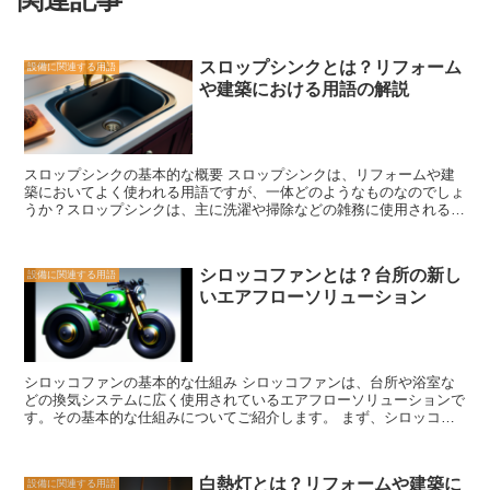
スロップシンクとは？リフォーム
設備に関連する用語
や建築における用語の解説
スロップシンクの基本的な概要 スロップシンクは、リフォームや建
築においてよく使われる用語ですが、一体どのようなものなのでしょ
うか？スロップシンクは、主に洗濯や掃除などの雑務に使用されるシ
ンクのことを指します。その名前の由来は、英語の「slop（こぼす）
と「sink（シンク）からきています。 スロップシンクは、一般的な
キッチンシンクとは異なり、大きな容量を持っています。これは、洗
シロッコファンとは？台所の新し
設備に関連する用語
濯物や大きな物体を洗う際に便利です。また、スロップシンクは通
いエアフローソリューション
常、排水口が大きく設計されており、水の流れをスムーズにするため
に傾斜がつけられています。 スロップシンクは、主に屋外やガレー
ジなどの作業スペースに設置されることが多いです。これは、汚れた
物や化学物質を扱う際に、キッチン内での作業を避けるためです。ま
た、スロップシンクは、水道の供給や排水の設備が必要ですが、キッ
シロッコファンの基本的な仕組み シロッコファンは、台所や浴室な
チンシンクとは独立しているため、キッチンの使用に影響を与えるこ
どの換気システムに広く使用されているエアフローソリューションで
とはありません。 スロップシンクは、リフォームや建築の際に考慮
す。その基本的な仕組みについてご紹介します。 まず、シロッコフ
すべき重要な要素です。作業スペースの効率性や衛生面を考慮する
ァンは、羽根車と呼ばれる特殊な形状の羽根を持っています。この羽
と、スロップシンクの設置は非常に有益です。また、スロップシンク
根車は、ファンの中心に取り付けられており、回転することで空気を
は耐久性が求められるため、適切な素材を選ぶことも重要です。 ス
吸い込み、排出します。 シロッコファンの特徴的な点は、羽根車の
ロップシンクは、雑務を効率的に行うための重要な要素であり、リフ
白熱灯とは？リフォームや建築に
設備に関連する用語
形状にあります。通常のファンとは異なり、羽根車の羽根は斜めに配
ォームや建築において考慮すべきポイントです。適切な設置場所や素