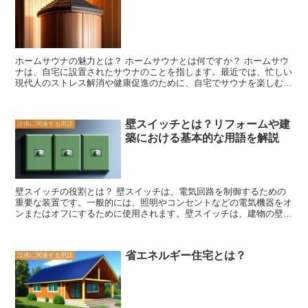
ます。この化学物質は、暗闇での光の放出に適した特性を持ってお
物の維持管理にかかる費用を指します。定期的なメンテナンス費用や
り、スイッチの位置を明るく照らすことができます。 ホタルスイッ
共用部分の管理費用、保険料などが含まれます。これらの費用は、建
チの仕組みは非常にシンプルですが、その利便性は大きな魅力となっ
物の安全性や快適性を保つために欠かせません。購入前に、ランニン
ています。例えば、夜間にトイレに行く際や、暗い廊下を歩く際に、
グコストを把握し、将来の負担を計画することが重要です。
ホタルスイッチの光がスイッチの位置を明確に示してくれるため、迷
ホームサウナの魅力とは？ ホームサウナとは何ですか？ ホームサウ
うことなくスイッチを操作することができます。 また、ホタルスイ
ナは、自宅に設置されたサウナのことを指します。最近では、忙しい
ッチは省エネルギーな点も魅力の一つです。光を発するために電力を
現代人のストレス解消や健康促進のために、自宅でサウナを楽しむ人
必要とせず、化学物質の反応によって光を得るため、長時間の使用で
が増えてきています。ホームサウナの魅力は、その利便性と効果にあ
も電力の消費が少ないのです。 ホタルスイッチの仕組みは、暗闇で
ります。 まず、ホームサウナの利便性は大きな魅力です。自宅にサ
もスイッチの位置を明確に示すことができる便利な照明器具です。そ
ウナがあれば、いつでも好きな時に利用することができます。仕事か
のシンプルな仕組みと省エネルギー性から、多くの人々に愛用されて
壁スイッチとは？リフォームや建
設備に関連する用語
ら帰った後や週末にリラックスするために、自宅のホームサウナに入
います。暗闇でのスイッチ操作にお困りの方は、ぜひホタルスイッチ
築における基本的な用語を解説
ることができます。また、外出先でのサウナ利用に比べて、時間や費
を試してみてください。
用の節約にもなります。 さらに、ホームサウナは健康促進にも効果
的です。サウナに入ることで、体内の血行が促進され、新陳代謝が活
発になります。これにより、疲労回復やデトックス効果が期待できま
す。また、サウナに入ることで心身のリラックス効果も得られ、スト
壁スイッチの役割とは？ 壁スイッチは、電気回路を制御するための
レスの軽減にも役立ちます。 さらに、ホームサウナはプライベート
重要な装置です。一般的には、照明やコンセントなどの電気機器をオ
な空間であるため、他の人と一緒に利用する必要がありません。自分
ンまたはオフにするために使用されます。壁スイッチは、建物の壁に
のペースでゆっくりとサウナを楽しむことができます。また、自宅に
取り付けられ、電気配線と接続されています。 壁スイッチは、電気
設置されたサウナは、自分好みの温度や湿度に調整することも可能で
回路を開閉するためのスイッチ機構を備えています。スイッチをオン
す。 ホームサウナは、忙しい現代人にとって、ストレス解消や健康
にすると、電気回路が閉じ、電気が流れるようになります。逆に、ス
促進のための理想的な選択肢です。自宅で手軽に利用できる利便性
省エネルギー住宅とは？
設備に関連する用語
イッチをオフにすると、電気回路が開き、電気が止まります。このよ
と、健康に良い効果が期待できることから、ますます人気が高まって
うに、壁スイッチは電気機器の操作を簡単にするだけでなく、電力の
います。自宅にホームサウナを設置することで、心身のリラックスを
節約にも役立ちます。 壁スイッチは、一般的には照明の制御に使用
追求し、健康な生活を送ることができるでしょう。
されます。部屋に入ったり出たりする際に、壁スイッチを使って照明
をオンまたはオフにすることができます。また、複数の照明器具を一