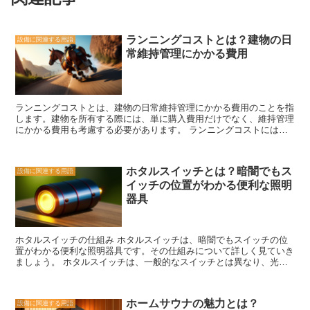
ランニングコストとは？建物の日
設備に関連する用語
常維持管理にかかる費用
ランニングコストとは、建物の日常維持管理にかかる費用のことを指
します。建物を所有する際には、単に購入費用だけでなく、維持管理
にかかる費用も考慮する必要があります。 ランニングコストには、
様々な項目が含まれます。まずは、定期的なメンテナンス費用があり
ます。建物の設備や設備機器の点検や修理、清掃などが含まれます。
これには、エアコンや給湯器の定期的な清掃やフィルターの交換、電
ホタルスイッチとは？暗闇でもス
設備に関連する用語
気設備の点検などが含まれます。これらのメンテナンスは、建物の安
イッチの位置がわかる便利な照明
全性や快適性を保つために欠かせません。 また、ランニングコスト
には、共用部分の管理費用も含まれます。共用部分とは、エントラン
器具
スや廊下、エレベーターなど、建物の全ての住民が共有するスペース
のことです。これらのスペースの清掃や照明、管理人の給与などが含
まれます。共用部分の管理は、住民全員の利益を守るために重要な役
ホタルスイッチの仕組み ホタルスイッチは、暗闇でもスイッチの位
割を果たしています。 さらに、ランニングコストには、建物の保険
置がわかる便利な照明器具です。その仕組みについて詳しく見ていき
料も含まれます。建物の火災保険や地震保険など、様々な保険に加入
ましょう。 ホタルスイッチは、一般的なスイッチとは異なり、光を
する必要があります。これにより、万が一の災害や事故に備えること
発する特殊な素材で作られています。この素材は、暗闇で光を放つ特
ができます。 ランニングコストは、建物の規模や設備の種類によっ
性を持っており、スイッチの位置を明確に示す役割を果たします。
て異なります。また、地域や管理会社によっても異なる場合がありま
具体的な仕組みは、ホタルスイッチの内部に取り込まれた特殊な化学
す。購入前に、ランニングコストをしっかりと把握し、将来の負担を
ホームサウナの魅力とは？
設備に関連する用語
物質が、外部からの刺激に反応して光を発することによって実現され
見越して計画することが重要です。 建物のランニングコストは、建