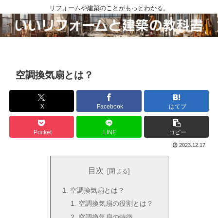
リフォームや建築のことがもっとわかる。
空調換気扇とは？
X
Facebook
はてブ
Pocket
LINE
コピー
2023.12.17
目次
空調換気扇とは？
空調換気扇の役割とは？
空調換気扇の特徴