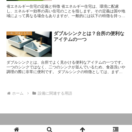
度に制御するために、複数のスイッチを使用することもあります。例
省エネルギー住宅の定義と特徴 省エネルギー住宅は、環境に配慮
えば、リビングルームの壁には、天井照明用のスイッチと、テーブル
し、エネルギー効率の高い住宅のことを指します。その定義は国や地
ランプ用のスイッチが取り付けられていることがあります。 さら
域によって異なる場合もありますが、一般的には以下の特徴を持って
に、壁スイッチはコンセントの制御にも使用されます。コンセントに
います。 まず、断熱性能が高いことが特徴の一つです。断熱材を適
接続された電気機器をオンまたはオフにするために、壁スイッチを使
切に使用し、外部からの熱や冷気の侵入を最小限に抑えることで、室
用することがあります。例えば、テレビやエアコンなどの電気機器
内の温度を一定に保つことができます。これにより、冷暖房の使用頻
は、壁スイッチを使って操作することができます。 壁スイッチは、
ダブルシンクとは？台所の便利な
設備に関連する用語
度を減らすことができ、エネルギーの節約に繋がります。 また、高
リフォームや建築において欠かせない要素です。適切に配置された壁
アイテムの一つ
性能な窓やドアを使用することも特徴の一つです。これらの建材は断
スイッチは、電気機器の操作を便利にし、電力の節約にも貢献しま
熱性能が高く、外部からの熱や冷気の侵入を防ぐだけでなく、室内の
す。また、デザインやスタイルに合わせて選ぶこともできるため、イ
熱を逃がさないようにする役割も果たします。さらに、適切な日射利
ンテリアの一部としても重要な役割を果たします。壁スイッチの選び
用を考慮した設計も行われており、太陽光を最大限に活用すること
方や取り付け方については、専門家のアドバイスを受けることをおす
で、冷暖房の負荷を軽減することができます。 さらに、省エネルギ
すめします。
ダブルシンクとは、台所でよく見かける便利なアイテムの一つです。
ー住宅では、エネルギー効率の高い設備を導入することも重要です。
一つのシンクではなく、二つのシンクが並んでいるため、食器洗いや
例えば、高効率の給湯器やエアコン、照明器具などを使用すること
調理の際に非常に便利です。 ダブルシンクの特徴としては、まず一
で、エネルギーの無駄を減らすことができます。また、太陽光発電や
つ目は使い勝手の良さです。一つのシンクで洗い物をすると、洗った
風力発電などの再生可能エネルギーを活用することも一般的です。
食器を置く場所がなくなってしまいますが、ダブルシンクならば片方
さらに、省エネルギー住宅では、住宅の外皮や設備の性能を評価する
のシンクで洗い物をし、もう一方のシンクで洗った食器を置くことが
ための基準が設けられています。例えば、日本では「ZEH（ネット・
できます。これにより、作業スペースが広がり、効率的に作業を進め
ゼロ・エネルギー・ハウス）という基準があり、年間のエネルギー消
ホーム
設備に関連する用語
ることができます。 また、ダブルシンクは二つのシンクが独立して
費量が実質的にゼロに近い住宅を指します。 省エネルギー住宅は、
いるため、汚れた食器と清潔な食器を分けておくことができます。例
エネルギーの節約だけでなく、快適な室内環境の確保や地球環境への
えば、野菜を洗う際に使用するシンクと、食器を洗う際に使用するシ
貢献にもつながるため、近年注目を集めています。また、省エネルギ
ンクを分けることで、衛生面でも安心です。 さらに、ダブルシンク
ー住宅は初期投資が必要ですが、長期的に見ればエネルギー費用の削
は家族や友人と一緒に料理をする際にも便利です。一つのシンクで
減による経済的なメリットも期待できます。
は、調理中に洗い物をしなければならないため、作業が中断されるこ
とがありますが、ダブルシンクならば調理と洗い物を同時に行うこと
ができます。これにより、料理の進行がスムーズになり、楽しく料理
© 2023 いいリフォームと建築の教科書.