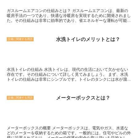
例えば、シンプルな形状のシェードは、モダンで洗練された印象を与
えることができます。一方、装飾的なデザインのシェードは、クラシ
ガスルームエアコンの仕組みとは？ ガスルームエアコンは、最新の
ックな雰囲気を演出することができます。シェードの選択によって、
暖房手法の一つであり、快適な冷暖房を実現するために開発されまし
空間の雰囲気やスタイルを表現することができます。 さらに、シェ
た。その仕組みは非常に効率的であり、省エネルギーな運転が可能で
ードは照明の効果を調整するためにも使用されます。例えば、透明な
す。 ガスルームエアコンは、ガスを燃焼させて暖房を行うという特
シェードを使用することで、光の明るさを抑えることができます。逆
徴があります。一般的なエアコンとは異なり、電力を使用せずに暖房
に、不透明なシェードを使用することで、光を集中させることができ
を行うことができます。これにより、電力消費量を大幅に削減するこ
ます。また、シェードの内側に反射材を使用することで、光の効率を
水洗トイレのメリットとは？
設備に関連する用語
とができます。 具体的な仕組みとしては、ガスルームエアコンはガ
向上させることも可能です。これにより、照明の明るさや色温度を調
スバーナーと呼ばれる燃焼装置を備えています。このガスバーナー
整することができます。 シェードは、照明器具の一部として重要な
は、ガスを燃焼させて熱を発生させます。その熱は、熱交換器を通じ
役割を果たしています。光の拡散や方向性の制御、デザインの演出、
て室内に送られます。 熱交換器は、室内の空気と燃焼ガスの間で熱
照明の効果の調整など、様々な役割を持っています。リフォームや建
を交換する役割を果たします。燃焼ガスは排気として室外に排出さ
築の際には、シェードの選択にも注意を払い、照明の効果を最大限に
れ、室内には暖かい空気が供給されます。このようにして、ガスルー
引き出すことが大切です。
水洗トイレの仕組み 水洗トイレは、現代の生活において欠かせない
ムエアコンは室内を効率的に暖めることができます。 さらに、ガス
存在です。その仕組みについて詳しく見てみましょう。 まず、水洗
ルームエアコンは冷房機能も備えており、季節に応じて冷暖房を切り
トイレの仕組みは非常にシンプルです。トイレのタンクには水が溜め
替えることができます。冷房時には、熱交換器の役割が逆転し、室内
られており、便器内には水が流れ込むようになっています。トイレを
の熱を外部に排出することで冷却効果を生み出します。 ガスルーム
使用する際には、便器内に水を流すことで排泄物を洗い流す仕組みと
エアコンの仕組みは、省エネルギーな運転と快適な冷暖房を実現する
なっています。 水洗トイレの仕組みの中でも重要な役割を果たして
ために工夫されています。ガスを燃焼させることで得られる熱を効率
メーターボックスとは？
設備に関連する用語
いるのが、トイレのタンク内にあるフラッシュバルブです。このバル
的に利用し、電力消費量を削減することができます。また、冷房機能
ブは、トイレを使用した際に水を一気に流す役割を担っています。一
も備えているため、一年中快適な室温を保つことができます。
般的には、トイレのレバーを引くことでフラッシュバルブが開き、タ
ンク内の水が便器に流れ込む仕組みとなっています。 水洗トイレの
仕組みには、いくつかのメリットがあります。まず、水を使用するこ
とで排泄物をすばやく洗い流すことができるため、衛生的な状態を保
メーターボックスの概要 メーターボックスは、電気やガス、水道な
つことができます。また、水洗トイレは臭いの発生を抑える効果もあ
どのメーターを収納するための箱です。一般的には、住宅やビルの外
ります。水が流れることで排泄物がすぐに排出されるため、臭いが漂
壁に設置されており、メーターの保護や安全な取り扱いを目的として