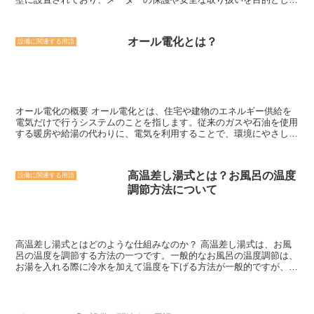
うことが少なくなります。 さらに、水洗トイレは環境にも優しい仕
います。 メーターボックスは、メーターの設置場所として重要な役
組みです。水を使用することで排泄物を洗い流すため、清潔な状態を
割を果たしています。メーターは、電気やガス、水道の使用量を計測
保つことができます。また、水洗トイレの排水は下水道につながって
するために使用されますが、これらのメーターは外部からの損傷や盗
おり、処理が行われます。このため、環境への負荷を軽減することが
オール電化とは？
設備に関連する用語
難のリスクにさらされています。メーターボックスは、これらのリス
できます。 水洗トイレの仕組みはシンプルでありながら、衛生的で
クを最小限に抑えるために設計されており、メーターを保護するだけ
環境に優しいというメリットがあります。日常生活において、快適な
でなく、不正なアクセスを防止する役割も果たしています。 また、
トイレ環境を提供してくれる水洗トイレは、私たちの生活をより良く
メーターボックスは、メーターの読み取りや点検のためにも利用され
する一つの要素と言えるでしょう。
ます。電力会社やガス会社、水道局などの担当者は、定期的にメータ
ーの読み取りや点検を行う必要がありますが、メーターボックスがな
オール電化の概要 オール電化とは、住宅や建物のエネルギー供給を
ければ、これらの作業が困難になるでしょう。メーターボックスは、
電気だけで行うシステムのことを指します。従来のガスや石油を使用
担当者が安全かつ簡単にメーターにアクセスできるようにするため
する暖房や給湯の代わりに、電気を利用することで、環境にやさし
に、適切な設計が施されています。 さらに、メーターボックスは、
く、省エネルギーな暮らしを実現することができます。 オール電化
住宅やビルの外観にも影響を与えます。デザインや素材の選択によっ
の特徴の一つは、エネルギーの使い方が多様であることです。電気を
て、メーターボックスは建物の一部として統一感を持たせることがで
利用することで、暖房や給湯だけでなく、調理や洗濯、冷暖房など、
きます。また、メーターボックスは、防水性や耐久性が求められるた
高温差し湯式とは？お風呂の温度
設備に関連する用語
さまざまな用途に利用することができます。また、太陽光発電や蓄電
め、適切な素材を選ぶことも重要です。 総合的に見て、メーターボ
調節方法について
池を導入することで、自家消費の割合を高めることも可能です。 さ
ックスは、メーターの保護や安全な取り扱い、読み取りや点検の容易
らに、オール電化はエネルギーの効率的な利用が可能です。電気は熱
さ、建物の外観への影響など、さまざまな役割を果たしています。建
や光に変換する際のロスが少なく、エネルギーの損失が少ないため、
物の所有者や管理者は、適切なメーターボックスの設置を検討し、メ
効率的に利用することができます。また、エネルギーの供給が電気だ
ーターの保護と利便性を確保することが重要です。
けで行われるため、エネルギーの供給源を一元化することができ、エ
高温差し湯式とはどのような仕組みなのか？ 高温差し湯式は、お風
ネルギーの管理も容易になります。 さらに、オール電化は環境にや
呂の温度を調節する方法の一つです。一般的なお風呂の温度調節は、
さしいエネルギー供給方法です。電気は石油やガスと比べて、燃焼に
お湯を入れる際に冷水を加えて温度を下げる方法が一般的ですが、高
よる二酸化炭素の排出が少ないため、地球温暖化の原因となる温室効
温差し湯式では逆の方法を取ります。 高温差し湯式では、まずお湯
果ガスの排出を抑えることができます。また、再生可能エネルギーで
を入れてお風呂を高温に保ちます。そして、お湯の温度を下げるため
ある太陽光発電や風力発電と組み合わせることで、さらに環境にやさ
に冷水を加えるのではなく、体温を下げるために体をお湯から出しま
しい暮らしを実現することができます。 オール電化は、省エネルギ
す。このとき、体温が下がることでお湯の温度が感じられる温度にな
ーで環境にやさしい暮らしを実現するための一つの選択肢です。エネ