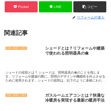
Pocket
LINE
コピー
リフォームの達人
関連記事
シェードとは？リフォームや建築
設備に関連する用語
で使われる照明器具の傘
シェードの役割とは？ シェードは、照明器具の傘のことを指しま
す。リフォームや建築の際に、照明のデザインや機能性を向上させる
ために使用されます。シェードの役割は、以下のように多岐にわたり
ます。 まず、シェードは光の拡散や方向性の制御に役立ちます。照
明器具から発せられる光は、シェードによって広がりや方向性を調整
することができます。例えば、シェードの形状や素材によって、光を
ガスルームエアコンとは？快適な
設備に関連する用語
広範囲に拡散させることも、特定の方向に集中させることも可能で
冷暖房を実現する最新の暖房手法
す。これにより、照明の効果を最大限に引き出すことができます。
また、シェードは照明器具のデザインにも大きく影響を与えます。シ
ェードの形状や色、素材などは、照明器具全体の印象を左右します。