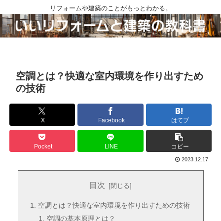
リフォームや建築のことがもっとわかる。
空調とは？快適な室内環境を作り出すため
の技術
X
Facebook
はてブ
Pocket
LINE
コピー
2023.12.17
目次
空調とは？快適な室内環境を作り出すための技術
空調の基本原理とは？