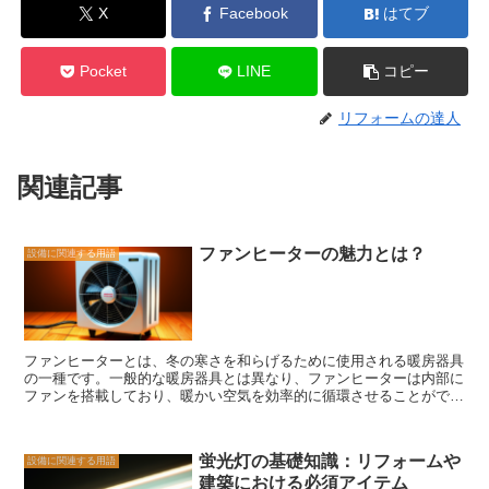
X
Facebook
はてブ
Pocket
LINE
コピー
リフォームの達人
関連記事
ファンヒーターの魅力とは？
設備に関連する用語
ファンヒーターとは、冬の寒さを和らげるために使用される暖房器具
の一種です。一般的な暖房器具とは異なり、ファンヒーターは内部に
ファンを搭載しており、暖かい空気を効率的に循環させることができ
ます。 ファンヒーターの魅力は、その効率性にあります。ファンヒ
ーターは、短時間で部屋を暖めることができるため、急な寒さにも対
応することができます。また、ファンヒーターはコンパクトなサイズ
蛍光灯の基礎知識：リフォームや
設備に関連する用語
であり、移動や収納も簡単です。そのため、部屋のどこでも使いたい
建築における必須アイテム
場所に移動させることができます。 さらに、ファンヒーターは安全