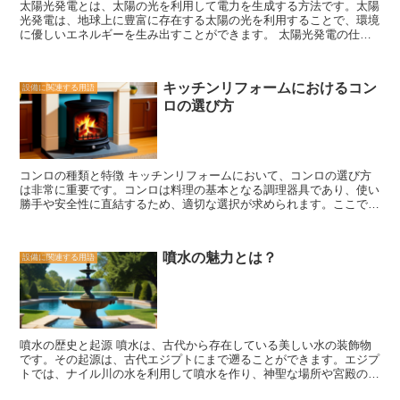
太陽光発電とは、太陽の光を利用して電力を生成する方法です。太陽
道や日陰スペースを確保することも重要です。 利用者の行動パター
光発電は、地球上に豊富に存在する太陽の光を利用することで、環境
ンもOMソーラーシステムの効果に影響を与えます。例えば、昼間に
に優しいエネルギーを生み出すことができます。 太陽光発電の仕組
家を空けることが多い場合は、太陽光パネルからの電力を貯めるため
みは比較的シンプルです。太陽光パネルには、太陽の光を受けるため
の蓄電池を設置することで、夜間や雨天時にも電力を利用することが
の太陽電池が搭載されています。太陽電池は、光エネルギーを電気エ
できます。また、電力使用量を抑えるために、省エネ家電の利用や節
ネルギーに変換する役割を果たします。太陽光パネルが太陽の光を受
水の意識も重要です。 OMソーラーシステムは、地域の特性を活かし
キッチンリフォームにおけるコン
設備に関連する用語
けると、太陽電池内の半導体材料が光エネルギーを吸収し、電子を放
た建築的な工夫を取り入れることで、太陽エネルギーの効果を最大限
ロの選び方
出します。この電子の流れが電流となり、太陽光発電システムによっ
に引き出す方法です。建物の設計や配置、利用者の行動パターンなど
て電力に変換されます。 太陽光発電の最大の利点は、再生可能エネ
を考慮することで、より効率的なエネルギー利用が可能となります。
ルギーであることです。太陽の光は無尽蔵に存在し、燃料を必要とし
これからの社会において、持続可能なエネルギーの利用はますます重
ないため、環境に負荷をかけることなく電力を供給することができま
要となっています。OMソーラーシステムは、その一環として注目さ
す。また、太陽光発電はCO2の排出量を削減するため、地球温暖化の
れている方法です。
コンロの種類と特徴 キッチンリフォームにおいて、コンロの選び方
抑制にも貢献します。 さらに、太陽光発電は経済的なメリットもあ
は非常に重要です。コンロは料理の基本となる調理器具であり、使い
ります。太陽光発電システムの設置費用は以前よりも大幅に低下して
勝手や安全性に直結するため、適切な選択が求められます。ここで
おり、導入コストも抑えられるようになっています。また、太陽光発
は、コンロの種類とそれぞれの特徴について紹介します。 まず、ガ
電は電力会社からの電気料金を削減することができるため、長期的に
スコンロは一般的なタイプであり、多くの家庭で使用されています。
見れば経済的な利益をもたらすことが期待できます。 太陽光発電
ガスコンロは火力が強く、調理の幅が広いため、料理のバリエーショ
は、持続可能なエネルギー供給のための重要な手段として注目されて
噴水の魅力とは？
設備に関連する用語
ンが豊富になります。また、火加減の調整がしやすく、熱の伝わりも
います。その利点や経済的なメリットから、世界中で太陽光発電の導
早いため、調理時間を短縮することができます。ただし、ガスコンロ
入が進んでいます。今後も技術の進歩や政府の支援により、太陽光発
は火を使うため、火の取り扱いには注意が必要です。 次に、IHクッ
電はますます普及していくことが予想されます。私たち一人ひとりが
キングヒーターは最近人気が高まっているタイプです。IHクッキング
太陽光発電についての知識を深め、積極的な導入を考えることが、持
ヒーターは電磁調理器とも呼ばれ、電磁波を使って鍋底を加熱する仕
続可能な未来のために重要です。
組みです。火を使わないため、火の取り扱いに慣れていない方や小さ
噴水の歴史と起源 噴水は、古代から存在している美しい水の装飾物
なお子さんがいる家庭でも安心して使用することができます。また、
です。その起源は、古代エジプトにまで遡ることができます。エジプ
火力の調整が細かく、熱の伝わりも均一なため、料理の仕上がりも良
トでは、ナイル川の水を利用して噴水を作り、神聖な場所や宮殿の庭
くなります。ただし、IHクッキングヒーターは専用の鍋やフライパン
園に設置していました。これらの噴水は、神聖な水の象徴として崇拝
を使用する必要があります。 最後に、電気コンロは比較的安価で手