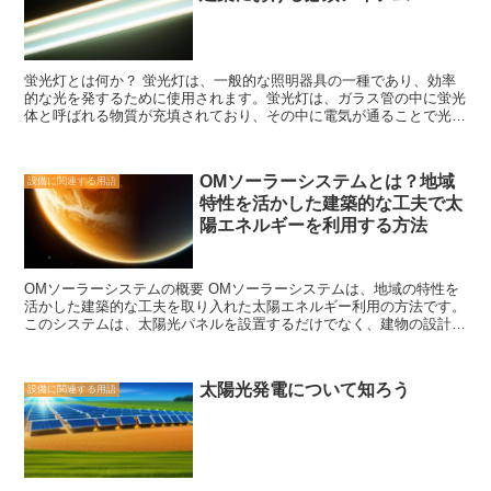
性にも配慮されています。多くのファンヒーターには、過熱防止機能
や転倒時の自動停止機能が備わっており、万が一の事故を防ぐことが
できます。また、ファンヒーターはオーバーヒートしないため、長時
間使用しても安心です。 さらに、ファンヒーターは省エネ性も高い
蛍光灯とは何か？ 蛍光灯は、一般的な照明器具の一種であり、効率
です。ファンヒーターは、ファンによって暖かい空気を循環させるこ
的な光を発するために使用されます。蛍光灯は、ガラス管の中に蛍光
とで、部屋全体を均一に暖めることができます。そのため、他の暖房
体と呼ばれる物質が充填されており、その中に電気が通ることで光を
器具と比べて電力消費量が少なくなります。また、一部のファンヒー
発します。 蛍光灯は、一般的に長い形状をしており、天井や壁に取
ターには、温度調節機能やタイマー機能が備わっており、より効率的
り付けることができます。また、デスクランプやスタンドライトな
に使用することができます。 ファンヒーターは、効率性、安全性、
ど、さまざまな形状の蛍光灯も存在します。 蛍光灯の最大の特徴
省エネ性という魅力を持っています。寒い冬には、快適な温かさを提
OMソーラーシステムとは？地域
設備に関連する用語
は、省エネ性です。蛍光灯は、通常の白熱電球に比べて非常に効率的
供してくれる頼もしい存在です。是非、ファンヒーターを活用して、
特性を活かした建築的な工夫で太
に光を発するため、同じ明るさを得るために必要な電力が少なくて済
暖かい冬を過ごしてみてください。
みます。そのため、蛍光灯はエネルギー消費の削減に貢献し、電気代
陽エネルギーを利用する方法
の節約にもつながります。 さらに、蛍光灯は長寿命であるという利
点もあります。一般的な蛍光灯は、数千時間以上もの長い寿命を持っ
ています。これは、白熱電球に比べて非常に長い寿命であると言えま
OMソーラーシステムの概要 OMソーラーシステムは、地域の特性を
す。そのため、蛍光灯を使用することで、頻繁な交換作業をする必要
活かした建築的な工夫を取り入れた太陽エネルギー利用の方法です。
がなくなります。 蛍光灯は、リフォームや建築においても非常に重
このシステムは、太陽光パネルを設置するだけでなく、建物の設計や
要な役割を果たします。特に、大きなスペースやオフィスなど、広い
配置、利用者の行動パターンなどを考慮して最大限の効果を発揮しま
範囲を照らす必要がある場所では、蛍光灯が最適な選択肢となりま
す。 まず、OMソーラーシステムでは、建物の設計に太陽光の利用を
す。蛍光灯は均一な光を放ち、広い範囲を明るく照らすことができる
組み込むことが重要です。例えば、南向きの窓を大きく取り、日光を
ため、効果的な照明効果を実現することができます。 蛍光灯は、そ
太陽光発電について知ろう
設備に関連する用語
最大限に取り込むようにすることで、室内の明るさを確保するだけで
の省エネ性と長寿命の特徴から、現代の照明器具として非常に人気が
なく、冬季の暖房負荷を軽減することができます。また、屋根には太
あります。また、最近ではLED照明の普及により、蛍光灯の需要は減
陽光パネルを設置し、電力を生成することができます。 さらに、OM
少していますが、まだまだ多くの場所で使用されています。蛍光灯
ソーラーシステムでは、建物の配置にも注意が払われます。周囲の建
は、エネルギー効率の向上や環境への配慮を考える上で、重要な存在
物や樹木による影の影響を最小限に抑えるため、建物を適切な位置に
であると言えます。
配置することが求められます。また、周囲の環境に配慮し、風の通り