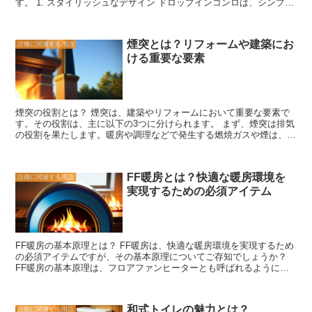
す。 1. スタイリッシュなデザイン ドロップインコンロは、シンプル
ます。乾燥機には温風機能が付いているものがあり、入浴後の体を温
でスタイリッシュなデザインが特徴です。キッチンやカウンターにス
めることができます。また、乾燥機の中にはアロマオイルを入れるこ
ムーズに組み込むことができ、美しい見た目を実現します。また、さ
とができるものもあり、リラックス効果を高めることができます。
まざまなサイズや形状のドロップインコンロが市場に存在するため、
浴室乾燥機は、湿気対策だけでなく、衣類の乾燥やリラックス効果も
煙突とは？リフォームや建築にお
設備に関連する用語
自分のスタイルやインテリアに合わせて選ぶことができます。 2. 省
期待できる優れた家電製品です。快適なバスタイムを過ごすために、
ける重要な要素
スペース ドロップインコンロは、コンパクトなサイズでありなが
ぜひ浴室乾燥機の導入を検討してみてください。
ら、十分な加熱能力を持っています。そのため、限られたスペースで
も効率的に使うことができます。特に、小さなキッチンやスタジオア
パートメントなどの狭いスペースに最適です。 3. 簡単な取り付け ド
ロップインコンロは、比較的簡単に取り付けることができます。キッ
煙突の役割とは？ 煙突は、建築やリフォームにおいて重要な要素で
チンカウンターやテーブルの上に設置するだけで、すぐに使用するこ
す。その役割は、主に以下の3つに分けられます。 まず、煙突は排気
とができます。また、一部のモデルでは、ガスや電気の配線も簡単に
の役割を果たします。暖房や調理などで発生する燃焼ガスや煙は、室
接続できるようになっています。 4. 多機能性 ドロップインコンロに
内から排出される必要があります。煙突は、これらの排気を効果的に
は、さまざまな機能が備わっています。一部のモデルでは、グリルや
外部に放出する役割を担っています。煙突の設計や構造は、排気のス
オーブン機能も備えており、さまざまな料理を調理することができま
ムーズな流れを確保するために工夫されており、煙突の高さや直径な
す。また、一部のモデルでは、温度調節やタイマー機能なども備わっ
FF暖房とは？快適な暖房環境を
設備に関連する用語
どが重要な要素となります。 次に、煙突は換気の役割も果たしま
ており、使いやすさも追求されています。 以上が、ドロップインコ
実現するための必須アイテム
す。室内の空気は、燃焼によって酸素が消費され、二酸化炭素やその
ンロの特徴です。リフォームや建築において、スタイリッシュで省ス
他の有害なガスが発生します。煙突は、これらの室内の汚れた空気を
ペースな加熱機器をお探しの方には、ぜひドロップインコンロを検討
排出し、新鮮な空気を取り入れる役割を担っています。換気の効果的
してみてください。
な機能は、居住空間の快適さや健康に直結するため、煙突の設計やメ
ンテナンスは重要です。 最後に、煙突は火災の予防にも役立ちま
FF暖房の基本原理とは？ FF暖房は、快適な暖房環境を実現するため
す。燃焼ガスや煙は、室内に留まると火災の原因となる可能性があり
の必須アイテムですが、その基本原理についてご存知でしょうか？
ます。煙突は、これらの危険な物質を効果的に排出することで、火災
FF暖房の基本原理は、フロアファンヒーターとも呼ばれるように、
のリスクを低減する役割を果たしています。また、煙突の設計や材料
床からの暖気を上昇させることにあります。一般的な暖房器具は、天
の選択は、耐火性や耐久性にも配慮する必要があります。 煙突は、
井から暖気を降ろすことが多いですが、FF暖房は逆に床から暖気を
建築やリフォームにおいて欠かせない要素です。その役割は、排気や
上へと送ります。 この原理には、いくつかの利点があります。まず
換気、火災の予防といった重要な機能を果たすことです。煙突の設計
和式トイレの魅力とは？
設備に関連する用語