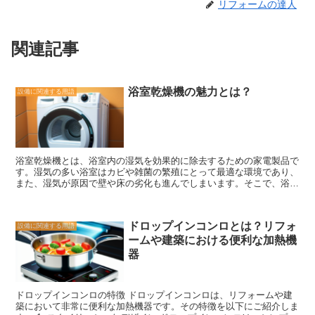
リフォームの達人
関連記事
浴室乾燥機の魅力とは？
設備に関連する用語
浴室乾燥機とは、浴室内の湿気を効果的に除去するための家電製品で
す。湿気の多い浴室はカビや雑菌の繁殖にとって最適な環境であり、
また、湿気が原因で壁や床の劣化も進んでしまいます。そこで、浴室
乾燥機は湿気を素早く除去し、浴室内の環境を快適に保つ役割を果た
します。 浴室乾燥機の魅力は、その効果的な乾燥能力にあります。
一般的な浴室乾燥機は、高い風量と温風を利用して湿気を迅速に除去
ドロップインコンロとは？リフォ
設備に関連する用語
します。これにより、浴室内の湿度を低く保ち、カビや雑菌の繁殖を
ームや建築における便利な加熱機
抑えることができます。また、乾燥機にはタイマー機能が付いている
ことが多く、使用後に自動的に停止するため、省エネ効果も期待でき
器
ます。 さらに、浴室乾燥機は衣類やタオルなどの乾燥にも利用する
ことができます。乾燥機の中には専用のラックやフックが付いている
ものもあり、洗濯物をかけて乾かすことができます。これにより、洗
ドロップインコンロの特徴 ドロップインコンロは、リフォームや建
濯物を室内に干す必要がなくなり、室内の湿度を抑えることができま
築において非常に便利な加熱機器です。その特徴を以下にご紹介しま
す。 さらに、浴室乾燥機は快適なバスタイムを提供することもでき