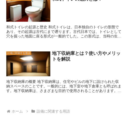
第一に、床からの暖気は、人間の体温と近い温度であるため、より自
やメンテナンスには注意が必要であり、専門家のアドバイスを受ける
然な暖かさを感じることができます。また、床から上昇する暖気は、
ことをおすすめします。
部屋全体を均一に暖めることができるため、冷たい場所や温度差のあ
る場所がなくなります。 さらに、FF暖房はエネルギー効率にも優れ
ています。床から上昇する暖気は、天井までの距離が短いため、熱の
損失が少なくなります。そのため、より少ないエネルギーで効果的に
和式トイレの起源と歴史 和式トイレは、日本独自のトイレの形態で
暖房することができます。 また、FF暖房は空気の循環も促進しま
あり、その起源は古代にまで遡ります。古代日本では、トイレとして
す。床から上昇する暖気は、天井で冷やされることなく、再び床に戻
穴を掘った地面に座る形式が一般的でした。この形式は、当時の生活
ります。この循環により、部屋全体の空気が均一に暖まり、ムレや湿
環境や文化に合わせたものであり、現代の和式トイレの基礎となって
気の発生を抑えることができます。 FF暖房の基本原理を理解するこ
います。 和式トイレの歴史は、奈良時代にさかのぼります。当時の
とで、より効果的に暖房を行うことができます。快適な暖房環境を実
日本では、仏教の影響を受け、清潔さや禊（みそぎ）の考え方が重要
現するためには、適切なFF暖房器具の選択や設置場所の考慮が重要
地下収納庫とは？使い方やメリッ
設備に関連する用語
視されていました。そのため、寺院や貴族の邸宅などには、石造りの
です。ぜひ、自宅やオフィスでの暖房にFF暖房を取り入れてみてく
トを解説
便所が設置されていました。これが、和式トイレの初期の形態となり
ださい。
ました。 江戸時代に入ると、和式トイレは一般の家庭にも普及しま
した。この時代には、便所の形状や構造が改良され、現代の和式トイ
レに近い形態が確立されました。また、この時代には、便座に木製の
板を使用するようになり、座り心地の改善が図られました。 明治時
地下収納庫の概要 地下収納庫は、住宅やビルの地下に設けられた収
代になると、西洋の便所の導入が進みましたが、和式トイレは日本の
納スペースのことです。一般的には、地下室や地下倉庫とも呼ばれま
伝統的な文化として守られ続けました。現代でも、和式トイレは一部
す。地下収納庫は、さまざまな目的で使用されることがあります。
の家庭や公共施設で使用されており、その独特の形態や使い方が、日
まず、地下収納庫は住宅の収納スペースとして利用されることがあり
本の風習や文化の一部として受け継がれています。 和式トイレの魅
ます。家庭の物品や季節ごとの衣類、家具などを保管するために使用
力は、そのシンプルさと使いやすさにあります。座ることで自然な姿
されます。地下にあるため、リビングや寝室などの生活スペースを有
勢を保ち、排泄がスムーズに行えるため、便秘や痔の予防にも効果的
効活用することができます。また、地下は通常、冷暖房の影響を受け
です。また、和式トイレは節水効果もあり、環境にも優しい選択肢と
ホーム
設備に関連する用語
にくいため、食品やワインなどの保存にも適しています。 さらに、
なっています。 和式トイレは、日本の伝統的な文化として大切にさ
地下収納庫はビルやオフィスの収納スペースとしても利用されます。
れてきました。その起源と歴史を知ることで、和式トイレの魅力や使
書類や文具、オフィス家具などを保管するために使用されることがあ
い方について理解を深めることができます。現代の生活においても、
ります。ビルの場合、地下収納庫は通常、エレベーターや階段の近く
和式トイレは便利であり、日本の文化を体験する機会となるでしょ