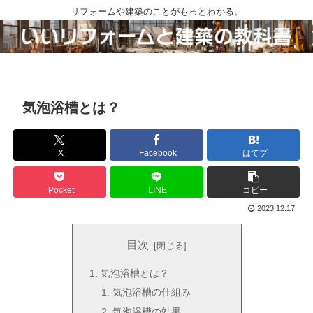
リフォームや建築のことがもっとわかる。
気泡浴槽とは？
X
Facebook
はてブ
Pocket
LINE
コピー
2023.12.17
目次
気泡浴槽とは？
気泡浴槽の仕組み
気泡浴槽の効果