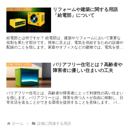
槽は、木材を使用した温かみのあるデザインが特徴です。伝統的な日
の利用と省エネルギーの実現にあります。太陽の力を最大限に活用
本の風呂場には欠かせない存在であり、リラックスした雰囲気を演出
し、エネルギーの無駄を最小限に抑えることで、地球環境への負荷を
リフォームや建築に関する用語
設備に関連する用語
します。和風浴槽の設置方法は、浴室の一角に据え付けるタイプが一
軽減することができます。これからの未来の住宅として、ソーラーハ
「給電部」について
般的です。また、木材の特性を活かして、湯船の形状やサイズを自由
ウスの普及がますます進んでいくことが期待されます。
にカスタマイズすることも可能です。 一方、洋風の浴槽は、シンプ
ルでモダンなデザインが特徴です。ステンレスやアクリルなどの素材
を使用し、洗練された印象を与えます。洋風浴槽の設置方法は、壁に
埋め込むタイプやフリースタンディングタイプなど、さまざまなバリ
給電部とは何ですか？ 給電部は、建築やリフォームにおいて重要な
エーションがあります。また、機能面でも進化しており、ジェットバ
役割を果たす部分です。簡単に言えば、電気を供給するための設備や
スや音楽再生機能など、快適な入浴体験を提供します。 和洋折衷タ
配線のことを指します。家庭やオフィスなどの建物では、電気を使用
イプの浴槽は、和風と洋風の要素を組み合わせたデザインです。木材
するためには給電部が必要不可欠です。 給電部は、主に以下の要素
とステンレスを組み合わせたり、和紙のパネルを取り入れたりするこ
から構成されています。 1. 電力メーター 電力会社から供給される電
とで、独自の雰囲気を醸し出します。和洋折衷浴槽の設置方法は、和
気の使用量を計測するための装置です。電力メーターは通常、建物の
風浴槽と同様に浴室の一角に据え付けることが一般的です。和洋折衷
バリアフリー住宅とは？高齢者や
設備に関連する用語
外部に設置されており、電力会社が使用量を確認するためにアクセス
の浴槽は、和風と洋風の融合を楽しみたい方におすすめです。 いず
障害者に優しい住まいの工夫
できるようになっています。 2. 配電盤 電気を各部屋や設備に供給す
れの浴槽も、自宅の風呂場に個性と快適さを与えることができます。
るための配線やスイッチが設置されているパネルです。配電盤は通
自分の好みやライフスタイルに合わせて、最適な浴槽を選びましょ
常、建物の内部に設置されており、電気の供給を制御する役割を果た
う。設置方法やメンテナンス方法についても、専門家に相談すること
しています。 3. 配線 電気を各部屋や設備に供給するための配線で
をおすすめします。快適な入浴体験を実現するために、ぜひ浴槽の種
す。配線は建物の壁や天井の中に埋め込まれており、電気を安全かつ
類と設置方法を検討してみてください。
バリアフリー住宅とは、高齢者や障害者にとって利便性の高い住まい
効率的に供給する役割を果たしています。 給電部は、建物の安全性
を指します。バリアフリーとは、障害を持つ人々が自由に移動し、日
や快適性に直結する重要な要素です。適切な設計と施工が行われてい
常生活を送ることができる環境を提供することを意味します。 バリ
るかどうかは、電気の安定供給や火災のリスクを左右する要素となり
アフリー住宅の特徴は、まず建物の入り口や廊下、ドアの幅が広く設
ます。そのため、給電部の設計や施工には専門知識と経験が必要で
計されていることです。車椅子や歩行補助具を使用する人々がスムー
す。 また、給電部は定期的な点検やメンテナンスが必要です。配線
ズに移動できるように、障害物がないように配慮されています。ま
の劣化やスイッチの故障などが起こる可能性がありますので、定期的
た、段差のないフラットな床や手すりの設置なども重要な要素です。
な点検を行い、必要に応じて修理や交換を行うことが重要です。 給
ホーム
設備に関連する用語
さらに、バリアフリー住宅では、キッチンや浴室などの生活空間も配
電部は建物の基盤となる重要な要素であり、電気を安全かつ効率的に