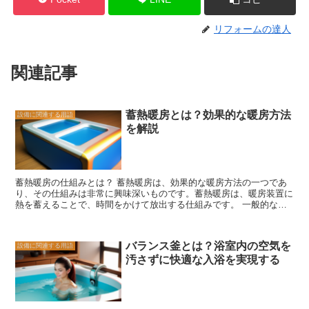
リフォームの達人
関連記事
蓄熱暖房とは？効果的な暖房方法
設備に関連する用語
を解説
蓄熱暖房の仕組みとは？ 蓄熱暖房は、効果的な暖房方法の一つであ
り、その仕組みは非常に興味深いものです。蓄熱暖房は、暖房装置に
熱を蓄えることで、時間をかけて放出する仕組みです。 一般的な蓄
熱暖房の仕組みは、蓄熱材を使用することです。蓄熱材は、熱を吸収
し蓄える性質を持っており、暖房装置に組み込まれています。蓄熱材
は、電気やガスなどのエネルギーを使って熱を蓄えることができま
バランス釜とは？浴室内の空気を
設備に関連する用語
す。 蓄熱暖房の仕組みは、まず蓄熱材が熱を吸収し始めます。例え
汚さずに快適な入浴を実現する
ば、夜間に電気を使って蓄熱材を加熱すると、蓄熱材は熱を蓄えま
す。そして、朝や昼間になると、蓄熱材は蓄えた熱を放出し始めま
す。 このように、蓄熱暖房は時間をかけて熱を放出するため、一度
暖めた部屋を長時間暖かく保つことができます。また、蓄熱暖房はエ
ネルギー効率も高く、電気やガスの使用量を抑えることができます。