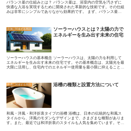
バランス釜の仕組みとは？ バランス釜は、浴室内の空気を汚さずに
さらに、蓄熱暖房は快適な暖かさを提供するだけでなく、室内の湿度
快適な入浴を実現するために開発された革新的な技術です。その仕組
を保つ効果もあります。蓄熱材が熱を放出する際に、湿度を保つ働き
みは非常にシンプルでありながら効果的です。 まず、バランス釜は
があるため、乾燥した空気になりにくくなります。 蓄熱暖房は、効
浴室内の排気口と新鮮な空気を取り入れる入口を備えています。入浴
果的な暖房方法として注目されています。その仕組みを理解すること
中に発生する湿気や臭いは排気口から外部に排出され、同時に新鮮な
で、より効果的に暖房を行うことができます。蓄熱暖房はエネルギー
空気が入口から取り入れられます。これにより、浴室内の空気が常に
効率が高く、快適な暖かさを提供するだけでなく、湿度を保つ効果も
ソーラーハウスとは？太陽の力で
設備に関連する用語
循環し、湿気や臭いがこもることなく快適な環境が保たれます。 さ
あるため、冬の寒さに悩まされることなく過ごすことができます。
エネルギーを生み出す未来の住宅
らに、バランス釜は排気口と入口の間にフィルターを設置していま
す。このフィルターは微粒子や異物を取り除く役割を果たし、浴室内
の空気を清潔に保つことができます。また、フィルターは定期的に清
掃や交換が必要ですが、一般的なメンテナンス作業で簡単に行うこと
ができます。 さらに、バランス釜は省エネ効果もあります。排気口
ソーラーハウスの基本概念 ソーラーハウスは、太陽の力を利用して
から排出される湿気や熱気は、浴室内の温度を下げる原因となりま
エネルギーを生み出す未来の住宅です。その基本概念は、太陽光を最
す。しかし、バランス釜の仕組みにより、湿気や熱気を外部に排出す
大限に活用し、住宅内でのエネルギー使用量を最小限に抑えることに
ることで浴室内の温度を一定に保つことができます。その結果、給湯
あります。 まず、ソーラーハウスでは太陽光を電力に変換するため
器の負荷を軽減し、エネルギーの節約につながります。 バランス釜
の太陽光パネルが設置されます。これにより、太陽からの光を受けて
は、浴室内の空気の質を向上させるだけでなく、快適な入浴環境を提
発電することができます。発電された電力は、住宅内で使用される電
供するための優れた技術です。その仕組みを理解し、適切なメンテナ
浴槽の種類と設置方法について
設備に関連する用語
化製品や照明などに供給されます。 さらに、ソーラーハウスでは断
ンスを行うことで、より長く快適な入浴を楽しむことができます。
熱性能の向上も重要な要素です。断熱材や二重窓などを使用すること
で、外部からの熱や冷気の侵入を防ぎ、室内の温度を一定に保つこと
ができます。これにより、冷暖房の使用量を減らすことができます。
また、ソーラーハウスでは省エネルギー設備も重要な役割を果たしま
す。エネルギー効率の高いエアコンや照明器具、給湯器などを使用す
和風・洋風・和洋折衷タイプの浴槽 浴槽は、日本の伝統的な和風ス
ることで、電力の消費量を抑えることができます。さらに、エネルギ
タイルから、洋風のモダンなデザインまで、さまざまな種類がありま
ーの再利用も考慮されており、太陽光発電で余った電力を蓄えるため
す。また、最近では和洋折衷のスタイルも人気を集めています。それ
の蓄電池や、雨水を利用するための雨水タンクなどが設置されること
ぞれの浴槽の特徴や設置方法について見ていきましょう。 和風の浴
もあります。 ソーラーハウスの基本概念は、持続可能なエネルギー