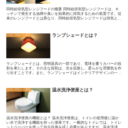
び跳ねや油汚れから壁を守ることができます。さらに、キッチンパネ
ルには耐水性や耐熱性のあるものもあり、キッチンでの使用に適して
同時給排気型レンジフードの概要 同時給排気型レンジフードは、キ
います。 キッチンパネルの取り付けも簡単で、DIY初心者でも手軽に
ッチンで発生する油煙や臭いを効果的に排気するための装置です。従
取り組むことができます。一般的には、パネルを壁に取り付けるため
来のレンジフードとは異なり、同時給排気型レンジフードは排気と給
の接着剤やクリップを使用します。また、一部のキッチンパネルは磁
気を同時に行うことができます。 このタイプのレンジフードは、キ
石で取り付けることもできます。 キッチンパネルは、キッチンの雰
ッチンの換気効率を大幅に向上させることができます。通常のレンジ
囲気を一気に変えることができるアイテムです。自分の好みやライフ
フードでは、排気する際に空気が外部から吸い込まれるため、キッチ
スタイルに合わせて選ぶことで、より快適で魅力的なキッチン空間を
ランプシェードとは？
設備に関連する用語
ン内の空気が外に逃げてしまいます。しかし、同時給排気型レンジフ
作り上げることができます。ぜひ、キッチンパネルを活用して、自分
ードでは、排気と給気を同時に行うことで、外部からの新鮮な空気を
だけのオリジナルなキッチンを作り上げてみてください。
取り入れながら、キッチン内の空気を効果的に排気することができま
す。 同時給排気型レンジフードは、特に密閉されたキッチンや換気
が不十分な場所で効果を発揮します。油煙や臭いがこもりやすい環境
では、このタイプのレンジフードを導入することで、キッチン内の空
ランプシェードとは、照明器具の一部であり、電球を覆うカバーの役
気を清潔に保ちながら、快適な調理環境を実現することができます。
割を果たします。その主な役割は、光を拡散し、柔らかな雰囲気を作
さらに、同時給排気型レンジフードは、省エネ効果も期待できます。
り出すことです。また、ランプシェードはインテリアデザインの一部
従来のレンジフードでは、排気する際に熱も一緒に外に逃げてしまい
としても重要な役割を果たしています。 まず、ランプシェードの主
ますが、同時給排気型レンジフードでは、給気と排気を同時に行うこ
な役割は、光を拡散することです。電球から発せられる明るい光は、
とで、熱を有効活用することができます。これにより、エネルギーの
直接目に入ると眩しく感じることがあります。しかし、ランプシェー
無駄を減らし、電気代の節約にもつながります。 同時給排気型レン
温水洗浄便座とは？
設備に関連する用語
ドを使用することで、光が均等に広がり、目に優しい柔らかな光に変
ジフードは、キッチンの換気効率を向上させるだけでなく、快適な調
わります。これにより、部屋全体を均一に照らすことができ、快適な
理環境を実現するための優れた装置です。省エネ効果も期待できるた
照明環境を作り出すことができます。 さらに、ランプシェードはイ
め、エコな生活を送りたい方にもおすすめです。キッチンの改装や新
ンテリアデザインの一部としても重要な役割を果たしています。ラン
築時には、ぜひ同時給排気型レンジフードの導入を検討してみてくだ
プシェードの形状や素材は、部屋の雰囲気やスタイルに合わせて選ぶ
さい。
ことができます。例えば、シンプルでモダンなインテリアには、シン
温水洗浄便座の機能とは？ 温水洗浄便座は、トイレの使用後に温か
プルな形状や無地の素材のランプシェードがよく似合います。一方、
い水で洗浄する機能を持った便座です。一般的なトイレでは、トイレ
クラシックなインテリアには、装飾的なデザインや豪華な素材のラン
ットペーパーを使って自分自身を拭く必要がありますが、温水洗浄便
プシェードがよく似合います。ランプシェードの選び方によって、部