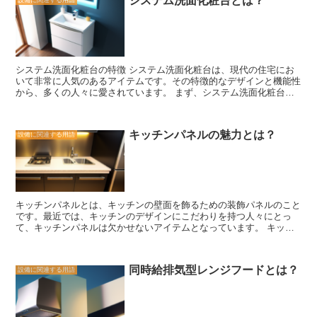
システム洗面化粧台とは？
設備に関連する用語
システム洗面化粧台の特徴 システム洗面化粧台は、現代の住宅にお
いて非常に人気のあるアイテムです。その特徴的なデザインと機能性
から、多くの人々に愛されています。 まず、システム洗面化粧台の
特徴の一つは、その使い勝手の良さです。洗面台と化粧台が一体化し
ているため、スペースを有効に活用することができます。また、収納
スペースも充実しており、化粧品やタオルなどをすっきりと収納する
キッチンパネルの魅力とは？
設備に関連する用語
ことができます。さらに、鏡や照明も一体化しているため、メイクや
洗顔の際に便利です。 また、システム洗面化粧台は、デザイン性に
も優れています。シンプルでモダンなデザインが多く、どんなインテ
リアにもマッチします。さらに、カラーバリエーションも豊富で、自
分の好みやお部屋の雰囲気に合わせて選ぶことができます。 さら
に、システム洗面化粧台は、機能性にも優れています。水栓や水流の
キッチンパネルとは、キッチンの壁面を飾るための装飾パネルのこと
調整が簡単にできるため、快適な洗顔や手洗いが可能です。また、一
です。最近では、キッチンのデザインにこだわりを持つ人々にとっ
部のモデルでは、温水洗浄機能や乾燥機能なども搭載されており、よ
て、キッチンパネルは欠かせないアイテムとなっています。 キッチ
り快適な使用ができます。 システム洗面化粧台は、使い勝手の良
ンパネルの魅力は、その多様性にあります。さまざまな素材やデザイ
さ、デザイン性、機能性という三つの特徴を兼ね備えています。忙し
ンのキッチンパネルが市場に出回っており、自分の好みやインテリア
い現代人にとって、時間とスペースを有効に活用できるこのアイテム
に合わせて選ぶことができます。例えば、木製のパネルは温かみがあ
は、非常に魅力的です。ぜひ、自分のお部屋に取り入れてみてはいか
同時給排気型レンジフードとは？
設備に関連する用語
り、ナチュラルな雰囲気を演出することができます。一方、ガラスや
がでしょうか。
アクリルのパネルはモダンで洗練された印象を与えます。 また、キ
ッチンパネルは単なる装飾だけでなく、実用的な機能も持っていま
す。キッチンパネルは壁面を保護する役割も果たしており、食材の飛