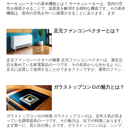
サーキュレーターの基本機能とは？ サーキュレーターは、室内の空
テムの効果的な運用には、適切な風量や風速の設定が重要です。風量
気を循環させることで、温度差を解消する便利な機器です。その基本
が不足していると、十分な換気が行われず、空気の質が改善されませ
機能は、室内の空気を均一に循環させることにあります。 まず、サ
ん。一方、風量が過剰な場合は、建物内の温度や湿度が不快になる可
ーキュレーターは強力な風を発生させることができます。この風は、
能性があります。また、換気システムは定期的なメンテナンスが必要
室内の空気をかき混ぜることで、温度差を均一化する効果がありま
です。フィルターの清掃や交換、ファンの点検などを定期的に行うこ
す。例えば、夏場には冷房の効きが悪い部屋の一角にサーキュレータ
とで、システムの効率を保つことができます。 換気システムは、快
足元ファンコンベクターとは？
設備に関連する用語
ーを設置することで、冷たい空気を均一に広げることができます。ま
適な室内環境を維持するために欠かせない存在です。特に密閉性の高
た、冬場には暖房の効きが悪い部屋にサーキュレーターを置くこと
い建物では、換気システムの重要性が増します。適切な換気システム
で、暖かい空気を全体に循環させることができます。 さらに、サー
の導入により、室内の空気の質を改善し、健康や快適さを守ることが
キュレーターは室内の湿度を均一にする効果もあります。湿度の偏り
できます。建物の設計段階から換気システムを考慮することで、より
があると、快適な環境を作り出すことが難しくなります。しかし、サ
効果的な換気が実現できるでしょう。
ーキュレーターを使うことで、湿度の偏りを解消することができま
足元ファンコンベクターの概要 足元ファンコンベクターは、最近注
す。特に、湿度の高い場所に設置することで、湿気を均一に広げるこ
目を集めている家電製品の一つです。その名前からも分かるように、
とができます。 さらに、サーキュレーターは空気中の微粒子を除去
足元に設置して使用することができるファンですが、通常のファンと
する効果もあります。室内には、ホコリや花粉などの微粒子が舞って
は異なる特徴を持っています。 まず、足元ファンコンベクターは、
いることがありますが、サーキュレーターを使うことで、これらの微
冷暖房効果を高めるために、風を循環させることができます。これに
粒子を取り除くことができます。特に、アレルギーを持っている人に
より、部屋全体の温度を均一に保つことができます。特に冬場には、
とっては、サーキュレーターは大変有用な機器となります。 以上の
ガラストップコンロの魅力とは？
設備に関連する用語
足元からの暖かい風が体全体を包み込み、快適な温度をキープするこ
ように、サーキュレーターは室内の温度差を解消するだけでなく、湿
とができます。 また、足元ファンコンベクターは、省エネ効果も期
度の均一化や微粒子の除去といった機能も備えています。快適な室内
待できます。従来の暖房器具と比べて、電力消費量が少なく、エネル
環境を作り出すために、サーキュレーターの活用はぜひ検討してみて
ギー効率が高いため、電気代の節約にもつながります。さらに、タイ
ください。
マー機能や温度調節機能が付いている製品もあり、自分に合った設定
で使用することができます。 足元ファンコンベクターは、デザイン
ガラストップコンロの特徴 ガラストップコンロは、近年人気が高ま
性にも優れています。コンパクトなサイズでありながら、スタイリッ
っている調理器具の一つです。その魅力は、以下の特徴にあります。
シュなデザインが特徴です。インテリアに馴染みやすく、部屋の雰囲
まず第一に、見た目の美しさです。ガラストップコンロは、シンプル
気を損なうことなく使用することができます。 さらに、足元ファン
でスタイリッシュなデザインが特徴であり、キッチンのインテリアに
コンベクターは、静音性も高いです。従来のファンと比べて、騒音が