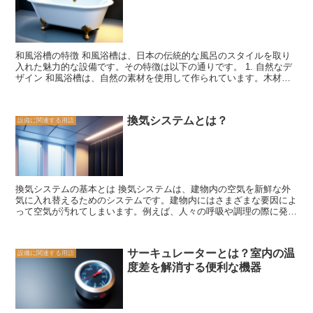
呂釜は、電気を利用してお湯を沸かすため、ガスのような燃焼の心配
がなく、安全性が高いという特徴があります。 また、最近では省エ
ネ性や環境に配慮した風呂釜も増えてきています。例えば、太陽光や
地熱を利用してお湯を沸かす太陽熱風呂釜や地熱風呂釜があります。
これらの風呂釜は、自然エネルギーを活用することで、電気やガスを
和風浴槽の特徴 和風浴槽は、日本の伝統的な風呂のスタイルを取り
使用するよりもエネルギー効率が高く、環境に優しいお風呂の利用が
入れた魅力的な設備です。その特徴は以下の通りです。 1. 自然なデ
可能です。 さらに、最近ではスマートホームの一環として、インタ
ザイン 和風浴槽は、自然の素材を使用して作られています。木材や
ーネットに接続して遠隔操作が可能なスマート風呂釜も登場していま
石材などの天然素材を使うことで、風呂場に自然の温もりを感じるこ
す。これにより、外出先からでもお風呂の温度調節や予約ができるた
とができます。また、和風のデザインはシンプルでありながらも美し
め、忙しい現代人にとっては非常に便利な機能となっています。 風
いため、リラックスした雰囲気を演出します。 2. 心地よい温度 和風
呂釜の種類は多岐にわたり、それぞれに特徴や利点があります。自分
換気システムとは？
設備に関連する用語
浴槽は、お湯の温度を保ちやすい特徴があります。木材や石材は熱を
の生活スタイルや予算に合わせて選ぶことが重要です。また、風呂釜
よく保つため、お湯が冷めにくくなります。そのため、長時間入浴し
の選び方やメンテナンス方法についても注意が必要です。正しい使い
ていても快適な温度を保つことができます。 3. 身体にやさしい 和風
方を守り、長く安全にお風呂を楽しむためにも、専門家のアドバイス
浴槽は、身体にやさしい特徴もあります。木材や石材は熱伝導率が低
を受けることをおすすめします。
いため、お湯の熱が直接身体に伝わりにくくなります。そのため、お
湯に浸かっていても身体が熱くなりすぎず、快適な入浴ができます。
換気システムの基本とは 換気システムは、建物内の空気を新鮮な外
4. 環境に配慮 和風浴槽は、環境に配慮した設計がされています。木
気に入れ替えるためのシステムです。建物内にはさまざまな要因によ
材や石材は再生可能な資源であり、廃棄物の処理も比較的容易です。
って空気が汚れてしまいます。例えば、人々の呼吸や調理の際に発生
また、和風浴槽は省エネ効果もあります。お湯の温度を保ちやすいた
する二酸化炭素や揮発性有機化合物、建材や家具から発生する有害物
め、お湯を温めるためのエネルギー消費が少なくて済みます。 和風
質などが挙げられます。これらの汚れた空気を排出し、新鮮な外気を
浴槽は、その自然なデザインや心地よい温度、身体にやさしい特徴、
取り入れることで、建物内の空気の質を改善することができます。
環境に配慮した設計など、さまざまな魅力を持っています。日本の伝
サーキュレーターとは？室内の温
設備に関連する用語
換気システムにはさまざまな種類がありますが、基本的な仕組みは共
統的な風呂文化を体験したい方や、リラックスした入浴空間を求める
度差を解消する便利な機器
通しています。まず、外気を取り入れるための給気口が設置されま
方にとって、和風浴槽はおすすめの設備です。ぜひ、自宅の風呂場に
す。この給気口から外気が建物内に取り込まれます。次に、建物内の
和風浴槽を取り入れて、心地よい入浴体験を楽しんでみてください。
汚れた空気を排出するための排気口が設置されます。この排気口から
汚れた空気が外に排出されます。そして、給気口と排気口の間には、
空気を循環させるためのファンや送風機が設置されます。 換気シス