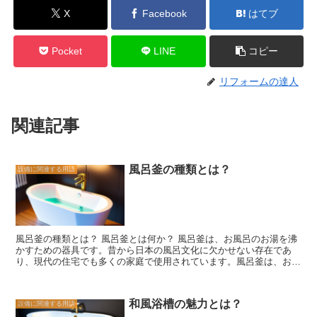
X
Facebook
はてブ
Pocket
LINE
コピー
リフォームの達人
関連記事
風呂釜の種類とは？
設備に関連する用語
風呂釜の種類とは？ 風呂釜とは何か？ 風呂釜は、お風呂のお湯を沸
かすための器具です。昔から日本の風呂文化に欠かせない存在であ
り、現代の住宅でも多くの家庭で使用されています。風呂釜は、お湯
を沸かすだけでなく、その種類によっても機能や特徴が異なります。
まず、一般的な風呂釜としては、ガスや電気を利用してお湯を沸かす
タイプがあります。ガス風呂釜は、ガスを燃焼させてお湯を沸かすた
和風浴槽の魅力とは？
設備に関連する用語
め、短時間で効率的にお湯を準備することができます。一方、電気風