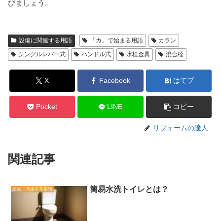
びましょう。
設備に関連する用語
「カ」で始まる用語
カラン
シングルレバー式
ハンドル式
水栓金具
混合栓
X
Facebook
はてブ
Pocket
LINE
コピー
リフォームの達人
関連記事
簡易水洗トイレとは？
設備に関連する用語