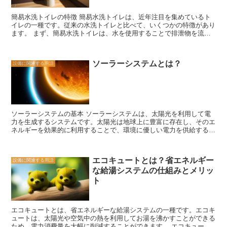
簡易水洗トイレの特徴 簡易水洗トイレは、近年注目を集めているト
イレの一種です。従来の水洗トイレと比べて、いくつかの特徴があり
ます。 まず、簡易水洗トイレは、水を使用することで排泄物を流す
仕組みですが、従来の水洗トイレとは異なり、大量の水を必要としま
せん。そのため、節水効果が期待できます。特に、水の供給が限られ
ている地域やキャンプ場などでの利用に適しています。 また、簡易
ソーラーシステムとは？
設備に関連する用語
水洗トイレは、設置が比較的簡単であり、特別な配管工事が必要あり
ません。そのため、場所を選ばずに設置することができます。さら
に、移動式のタイプもあり、イベントや災害時などでの利用に便利で
す。 さらに、簡易水洗トイレは、臭いの問題にも配慮されていま
す。特殊なフィルターシステムや消臭剤を使用することで、臭いを抑
えることができます。これにより、快適なトイレ環境を提供すること
ソーラーシステムの基本 ソーラーシステムは、太陽光を利用して電
ができます。 また、簡易水洗トイレは、清潔さと衛生面にも配慮さ
力を生成するシステムです。太陽光は地球上に豊富に存在し、そのエ
れています。排泄物をしっかりと処理し、衛生的な状態を保つことが
ネルギーを効果的に利用することで、環境に優しい電力を供給するこ
できます。さらに、一部の簡易水洗トイレには、手洗いや手指消毒の
とができます。 ソーラーシステムの基本的な構成は、太陽光パネ
機能も備わっており、感染症の予防にも役立ちます。 簡易水洗トイ
ル、インバーター、バッテリー、および配線からなります。太陽光パ
レは、従来の水洗トイレと比べて、節水効果や設置の簡便さ、臭いや
ネルは、太陽光を受けて直流電力を生成する役割を果たします。イン
衛生面への配慮など、さまざまな特徴を持っています。これらの特徴
エコキュートとは？省エネルギー
設備に関連する用語
バーターは、直流電力を交流電力に変換し、家庭やビルの電力需要に
から、簡易水洗トイレは、さまざまな場面での利用に適しており、今
な給湯システムの仕組みとメリッ
合わせて供給します。バッテリーは、太陽光が不足している時や夜間
後ますます需要が高まることが予想されます。
に電力を供給するために使用されます。配線は、各コンポーネントを
ト
接続し、電力の流れを確保します。 ソーラーシステムの利点は多岐
にわたります。まず、再生可能エネルギーである太陽光を利用するた
め、環境に負荷をかけずに電力を供給することができます。また、太
エコキュートとは、省エネルギーな給湯システムの一種です。エコキ
陽光は無料で利用できるため、電気料金の削減にもつながります。さ
ュートは、太陽光や空気中の熱を利用してお湯を沸かすことができる
らに、ソーラーシステムはメンテナンスが比較的簡単であり、長期的
ため、電力消費量を大幅に削減することができます。 エコキュート