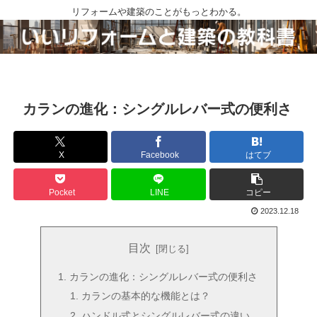
リフォームや建築のことがもっとわかる。
カランの進化：シングルレバー式の便利さ
X
Facebook
はてブ
Pocket
LINE
コピー
2023.12.18
目次
カランの進化：シングルレバー式の便利さ
カランの基本的な機能とは？
ハンドル式とシングルレバー式の違い