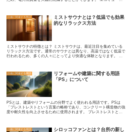
に見てもコスト効果が高いと言えます。 ただし、ソーラーシステム
の仕組みは、熱交換器と呼ばれる部品を使用しています。この熱交換
にはいくつかの注意点もあります。まず、太陽光の量は天候や季節に
器は、太陽光や空気中の熱を吸収し、それをお湯に伝える役割を果た
よって変動するため、電力供給が一定しないことがあります。また、
します。具体的には、太陽光を利用する場合は太陽熱パネルを設置
設置スペースや予算の制約も考慮する必要があります。さらに、ソー
ミストサウナとは？低温でも効果
設備に関連する用語
し、そこで太陽光を吸収した熱を熱交換器に送ります。一方、空気中
ラーシステムの設置には専門知識が必要であり、専門業者に依頼する
的なリラックス方法
の熱を利用する場合は、外部から空気を取り込み、熱交換器で熱を吸
ことが推奨されます。 ソーラーシステムは、持続可能なエネルギー
収します。 エコキュートのメリットは、まず省エネルギー性です。
供給の一環として、ますます人気が高まっています。環境への負荷を
従来の給湯システムに比べて、電力消費量を約70%削減することがで
減らしながら、電力の安定供給を実現するために、ソーラーシステム
きます。これにより、家計の節約にもつながります。また、エコキュ
の導入を検討してみる価値があります。
ートは環境にも優しいです。再生可能エネルギーである太陽光や空気
ミストサウナの特徴とは？ ミストサウナは、最近注目を集めている
を利用するため、CO2排出量を削減することができます。 さらに、
リラックス方法です。通常のサウナとは異なり、高温ではなく低温で
エコキュートは快適な給湯環境を提供します。お湯の温度調節が容易
行われるため、多くの人々にとってより快適な体験となります。 ま
であり、給湯の安定性も高いです。また、給湯時に発生する騒音も少
ず、ミストサウナの最大の特徴は、その低温であることです。通常の
ないため、快適な生活を送ることができます。 エコキュートは、省
サウナでは、高温の環境に身を置くことで体を温め、発汗を促します
エネルギーな給湯システムとして注目されています。エネルギーの効
が、ミストサウナでは、水蒸気を使って体を温めます。このため、高
率的な利用と環境保護の観点からも、エコキュートの導入は有益で
リフォームや建築に関する用語
設備に関連する用語
温に耐えられない人や、健康上の理由で高温に入ることができない人
す。将来的には、より多くの家庭や施設でエコキュートが普及し、持
「PS」について
にも適しています。 また、ミストサウナは、湿度が高いため、乾燥
続可能な社会の実現に貢献することが期待されています。
肌の改善にも効果的です。通常のサウナでは、高温と低湿度の環境に
長時間いることで、肌が乾燥してしまうことがありますが、ミストサ
ウナでは、水蒸気によって湿度を保ちながら体を温めるため、肌の乾
燥を防ぐことができます。 さらに、ミストサウナは、リラックス効
PSとは、建築やリフォームの分野でよく使われる用語です。PSは
果が高いとされています。水蒸気に包まれることで、心地よい温かさ
「プレストレストという言葉の略称であり、コンクリート構造物の強
を感じることができ、ストレスの解消や緊張の緩和に役立ちます。ま
度や耐久性を向上させるために使用されます。 プレストレストと
た、ミストサウナには、アロマや音楽などの要素を取り入れることも
は、コンクリートに予め張り線や鋼材を張り巡らせ、その後にコンク
できるため、より一層のリラックス効果を得ることができます。 ミ
リートを流し込むことで、コンクリートに圧力をかける技術です。こ
ストサウナは、低温でありながら効果的なリラックス方法として注目
の圧力によって、コンクリートの強度が向上し、より頑丈な構造物を
されています。高温に耐えられない人や乾燥肌の改善を望む人にとっ
シロッコファンとは？台所の新し
設備に関連する用語
作ることができます。 PSの利点はいくつかあります。まず、プレス
ては特におすすめです。ぜひ、ミストサウナを試してみて、心身のリ