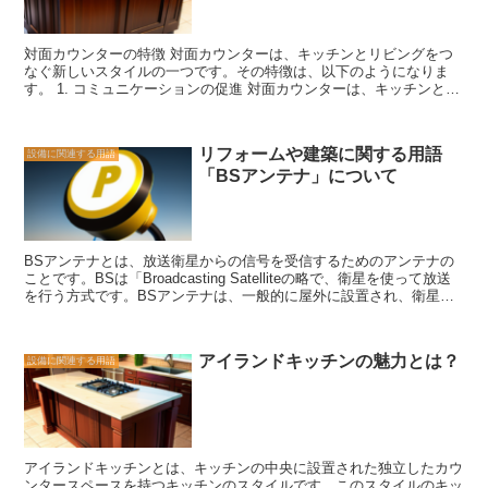
す。ルーバーの角度を調整することで、外からの視線を遮ることがで
きます。これにより、室内のプライバシーを守りながらも、十分な自
然光を取り入れることができます。 さらに、ルーバーサッシは通気
対面カウンターの特徴 対面カウンターは、キッチンとリビングをつ
性に優れています。ルーバーの間に隙間があるため、室内と外気の循
なぐ新しいスタイルの一つです。その特徴は、以下のようになりま
環を促進することができます。これにより、室内の空気が新鮮に保た
す。 1. コミュニケーションの促進 対面カウンターは、キッチンとリ
れ、湿気やカビの発生を防ぐことができます。 ルーバーサッシは、
ビングを一体化させることで、家族や友人とのコミュニケーションを
その機能性と美しさから、多くの建物で使用されています。特に、モ
促進します。料理をしながら会話を楽しむことができるため、家族の
ダンなデザインの建物や、風景を楽しむことができる場所にはよく見
絆を深めることができます。 2. マルチな用途 対面カウンターは、食
られます。ルーバーサッシは、建物の外観を引き立てるだけでなく、
リフォームや建築に関する用語
設備に関連する用語
事の場としてだけでなく、仕事や勉強のスペースとしても活用するこ
快適な室内環境を提供するための優れた選択肢です。
「BSアンテナ」について
とができます。キッチンでの調理作業や家事をしながら、パソコンや
書類を広げることができるため、効率的な時間の使い方ができます。
3. スペースの有効活用 対面カウンターは、キッチンとリビングの間
に設置されるため、スペースの有効活用が可能です。通常のダイニン
グテーブルよりもコンパクトなサイズでありながら、多くの人数が座
BSアンテナとは、放送衛星からの信号を受信するためのアンテナの
ることができるため、限られたスペースでも快適に食事を楽しむこと
ことです。BSは「Broadcasting Satelliteの略で、衛星を使って放送
ができます。 4. デザインのアクセント 対面カウンターは、キッチン
を行う方式です。BSアンテナは、一般的に屋外に設置され、衛星か
とリビングをつなぐ役割だけでなく、インテリアのアクセントとして
らの信号を受信し、テレビやラジオなどの受信機に送る役割を果たし
も活用することができます。素材やカラーを選ぶことで、空間に個性
ます。 BSアンテナは、その形状や特徴によっていくつかの種類があ
を与えることができます。 対面カウンターは、キッチンとリビング
ります。一般的なものとしては、パラボラアンテナがあります。パラ
をつなぐ新しいスタイルとして注目されています。その特徴を活かし
アイランドキッチンの魅力とは？
設備に関連する用語
ボラアンテナは、円盤状のアンテナで、中央に受信部があり、その周
て、家族や友人とのコミュニケーションを楽しみながら、快適な生活
りに反射板が配置されています。この反射板は、衛星からの信号を集
を送ることができます。
め、受信部に集中させる役割を果たします。また、パラボラアンテナ
は、受信する衛星の位置に合わせて角度を調整することができるた
め、正確な受信が可能です。 BSアンテナの設置には、いくつかのポ
イントがあります。まず、アンテナの設置場所は、建物や樹木などに
アイランドキッチンとは、キッチンの中央に設置された独立したカウ
遮られず、衛星からの信号を妨げない場所が望ましいです。また、ア
ンタースペースを持つキッチンのスタイルです。このスタイルのキッ
ンテナの向きも重要であり、受信する衛星の位置に合わせて正確に設