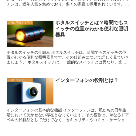
チンは、近年人気を集めており、多くの家庭で採用されています。
定する必要があります。さらに、アンテナの設置には、専門知識や技
アイランドキッチンの魅力は、その機能性とデザイン性にあります。
術が必要な場合もありますので、専門業者に依頼することをおすすめ
まず、機能性について言えば、アイランドキッチンは作業スペースを
します。 BSアンテナは、高画質でクリアな映像や音声を受信するた
広く確保することができます。キッチンの中央にカウンタースペース
めに欠かせない存在です。また、最近では、BSアンテナを使ってイ
ホタルスイッチとは？暗闇でもス
設備に関連する用語
があるため、料理の準備や調理を行う際に、周囲の壁や家具に制約さ
ンターネットに接続することも可能になっており、高速で安定した通
イッチの位置がわかる便利な照明
れることなく、自由に動くことができます。また、アイランドキッチ
信環境を提供しています。リフォームや建築を考えている方は、BS
ンには収納スペースやシンク、コンロなどの設備が備わっていること
アンテナの設置を検討してみると良いでしょう。
器具
が多く、効率的な作業が可能です。 さらに、アイランドキッチンは
デザイン性にも優れています。キッチンの中央に存在するアイランド
は、一種のアクセントとなり、キッチン全体の雰囲気を引き立てま
ホタルスイッチの仕組み ホタルスイッチは、暗闇でもスイッチの位
す。また、アイランドのカウンターには、食事やお酒を楽しむための
置がわかる便利な照明器具です。その仕組みについて詳しく見ていき
スペースを設けることもできます。家族や友人とのコミュニケーショ
ましょう。 ホタルスイッチは、一般的なスイッチとは異なり、光を
ンを楽しむ場としても活用できるのです。 さらに、アイランドキッ
発する特殊な素材で作られています。この素材は、暗闇で光を放つ特
チンは、オープンキッチンのスタイルにも適しています。キッチンと
性を持っており、スイッチの位置を明確に示す役割を果たします。
リビングルームを一体化させることで、家族やゲストとのコミュニケ
具体的な仕組みは、ホタルスイッチの内部に取り込まれた特殊な化学
ーションをより円滑にすることができます。また、アイランドキッチ
インターフォンの役割とは？
設備に関連する用語
物質が、外部からの刺激に反応して光を発することによって実現され
ンは、キッチンの中央に存在するため、料理の準備や調理をしなが
ます。この化学物質は、暗闇での光の放出に適した特性を持ってお
ら、リビングルームの様子を見渡すこともできます。 アイランドキ
り、スイッチの位置を明るく照らすことができます。 ホタルスイッ
ッチンは、機能性とデザイン性を兼ね備えた魅力的なキッチンスタイ
チの仕組みは非常にシンプルですが、その利便性は大きな魅力となっ
ルです。広々とした作業スペースやアクセントとなるデザイン、そし
ています。例えば、夜間にトイレに行く際や、暗い廊下を歩く際に、
てオープンキッチンのスタイルに適しているという点が、多くの人々
ホタルスイッチの光がスイッチの位置を明確に示してくれるため、迷
に支持されている理由です。キッチンをリフォームする際には、ぜひ
インターフォンの基本的な機能 インターフォンは、私たちの日常生
うことなくスイッチを操作することができます。 また、ホタルスイ
アイランドキッチンを検討してみてください。
活において欠かせない存在となっています。その役割は、単なるドア
ッチは省エネルギーな点も魅力の一つです。光を発するために電力を
ベルの代替品としてだけでなく、セキュリティやコミュニケーション
必要とせず、化学物質の反応によって光を得るため、長時間の使用で
の面でも重要な役割を果たしています。 まず、インターフォンの基
も電力の消費が少ないのです。 ホタルスイッチの仕組みは、暗闇で
本的な機能としては、訪問者がドアをノックした際に、内部のユニッ
もスイッチの位置を明確に示すことができる便利な照明器具です。そ
トに通知を送ることが挙げられます。これにより、外出中や家の中で
のシンプルな仕組みと省エネルギー性から、多くの人々に愛用されて