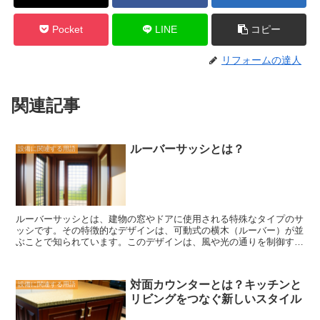
Pocket
LINE
コピー
リフォームの達人
関連記事
ルーバーサッシとは？
設備に関連する用語
ルーバーサッシとは、建物の窓やドアに使用される特殊なタイプのサ
ッシです。その特徴的なデザインは、可動式の横木（ルーバー）が並
ぶことで知られています。このデザインは、風や光の通りを制御する
ために使用されます。 ルーバーサッシの特徴の一つは、調節可能な
ルーバーです。これにより、ユーザーはルーバーの角度を調整するこ
とで、風の通りや光の量を調節することができます。例えば、暑い夏
対面カウンターとは？キッチンと
設備に関連する用語
の日にはルーバーを開いて風を取り入れることができ、冬の寒い日に
リビングをつなぐ新しいスタイル
はルーバーを閉じて断熱効果を高めることができます。 また、ルー
バーサッシはプライバシーを確保するための効果的な方法でもありま